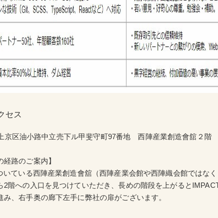
クセス
京都市上京区油小路中立売下ル甲斐守町97番地 西陣産業創造會舘２階
の経路のご案内】
がついている西陣産業創造會舘（西陣産業会館や西陣織会館ではな
2階への入口を見つけていただき、長めの階段を上がるとIMPACT H
進み、右手奥の廊下左手に弊社の扉がございます。