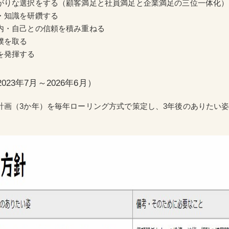
がりな選択をする（顧客満足と社員満足と企業満足の三位一体化）
・知識を研鑽する
内・自己との信頼を積み重ねる
撲を取る
を発揮する
23年7月～2026年6月）
計画（3か年）を毎年ローリング方式で策定し、3年後のありたい
。