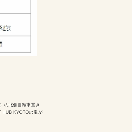
く）の北側自転車置き
UB KYOTOの扉が