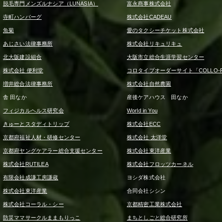
脱毛専門メンズルナシア（LUNASIA）
富永商事株式会社
寺町ハンバーグ
株式会社CADEAU
魚菊
愛のタクシーチケット株式会社
あじさい法律事務所
株式会社リキュリキュ
北大阪建設組合
大阪市立総合生涯学習センター
株式会社 便利堂
コロタイプオーダーサイト「COLLO-F
増井総合法律事務所
株式会社自然農園
舎 田なか
産後ケアハウス 田なか
フィジカルヘルス研究会
World in You
きゅーとスタディトリップ
株式会社ECC
京都府福祉人材・研修センター
株式会社 太洋堂
京都府ヤングケアラー総合支援センター
株式会社東洋産業
株式会社RUTILEA
株式会社フロッツカーネル
有限会社成謙工房謙蔵
ヨシダ株式会社
株式会社東洋産業
合同会社シシン
株式会社コーラル・シー
京都精密工業株式会社
防災ママサークルままもりっこ
まちとしごと総合研究所