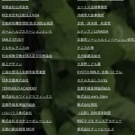
有限会社山岸染色
エートス法律事務所
特定非営利活動法人NDA
沖縄県大阪事務所
京都府危機管理部 防災消防企画課
京焼・清水焼 松斎窯
ホームヘルプステーションといろ
ルナシア／LUNASIA
SMiLE STUDY
京都市ソーシャルイノベーション研究
ともやんテニスch
テニスの拳
社会保険労務士法人淀川労務協会
北大阪建設組合
坂上デザイン
大原野こども園
公益社団法人京都市保育連盟
KYOTO BIBLE -京都バイブル-
日本交通株式会社
ホテル大山しろがね
TERRASUS ACADEMY
京都手描友禅協同組合
株式会社ホワイトグラフィックス
株式会社one's Glory
京都手描友禅協同組合
株式会社岡忠
パルハウス株式会社
（公財）信頼資本財団
株式会社タカヤコーポレーション
BSCラゴモ テニスアカデミー
京都の家紋雑貨 MON
株式会社ディーピーエス