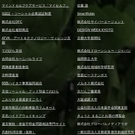
マインドセルフケアサービス「マイセルフ」
佐藤 譲
S認証 – ソーシャル企業認証制度
SmartRobin
株式会社DFC
株式会社サイバーエージェント
株式会社服部商店
DESIGN WEEK KYOTO
ATVK アート＆テクノロジー・ヴィレッジ京
京都大学新聞社
都
てのひら京信
株式会社ドローンショー・ジャパン
合同会社カーニバルライフ
福岡県立大学
西陣産業創造會舘
株式会社地域科学研究所
京料理道楽
箕面ピーステンボス
関西ハイタク事業協同組合
メルネス株式会社
京信ソーシャル・グッド預金てのひら
京だんご藤菜美
こおりやま発達史すごろく
大阪成蹊大学
京都市南区の自動車販売ラムオート
公益社団法人日本薬学会関東支部
京北ハイドアウェイキャンプ
きょうと まるごとお茶の博覧会
遺言無効・使途不明金問題相談専門サイト
株式会社グローバルメディアラボ
共創HUB京都（仮称）
一般社団法人京都産業都市創成研究所