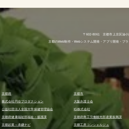
〒602-8061 京都市上京区油小
京都のWeb制作・Webシステム開発・アプリ開発・ブ
京都府
京都市
株式会社円谷プロダクション
大阪弁護士会
公益社団法人全国大学保健管理協会
IG株式会社
京都府健康福祉部福祉・援護課
京都府商工労働観光部産業振興課
京都起業～承継ナビ
京都工房コンシェルジュ