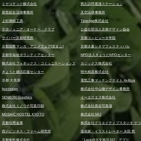
ミヤコテック株式会社
悠久訪問看護ステーション
新世綜合法律事務所
天空法律事務所
上杉満樹工房
TimeAge株式会社
京信ジュニア・オーナー・クラブ
公益社団法人京都デザイン協会
サイバー京都研究所
京都コンピュータ学院
京都国際マンガ・アニメフェア[京まふ]
京都太秦シネマフェスティバル
京都市福祉ボランティアセンター
NPO法人きょうとNPOセンター
株式会社フォネックス・コミュニケーションズ
カジックス株式会社
きょうと婚活応援センター
明光精器株式会社
京都 大黒屋
電気工事マッチングサイト 4x4box
hozdesign
株式会社中山徹デザイン事務所
SENBON Graphics
イーエスエヌ株式会社
株式会社ミノウチ写真印刷
株式会社髙谷写真場
MOSAIC HOSTEL KYOTO
株式会社SRJ
京都信用金庫
株式会社クリエイティブスタジオ ゲ
西川ビジネス・ファーム研究所
漫画家・イラストレーター 永田 愁
京都食料株式会社
「Look@古文単語337」アプリ