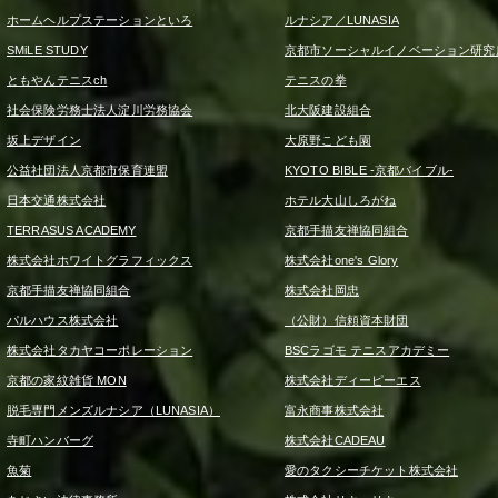
ホームヘルプステーションといろ
ルナシア／LUNASIA
SMiLE STUDY
京都市ソーシャルイノベーション研究
ともやんテニスch
テニスの拳
社会保険労務士法人淀川労務協会
北大阪建設組合
坂上デザイン
大原野こども園
公益社団法人京都市保育連盟
KYOTO BIBLE -京都バイブル-
日本交通株式会社
ホテル大山しろがね
TERRASUS ACADEMY
京都手描友禅協同組合
株式会社ホワイトグラフィックス
株式会社one's Glory
京都手描友禅協同組合
株式会社岡忠
パルハウス株式会社
（公財）信頼資本財団
株式会社タカヤコーポレーション
BSCラゴモ テニスアカデミー
京都の家紋雑貨 MON
株式会社ディーピーエス
脱毛専門メンズルナシア（LUNASIA）
富永商事株式会社
寺町ハンバーグ
株式会社CADEAU
魚菊
愛のタクシーチケット株式会社