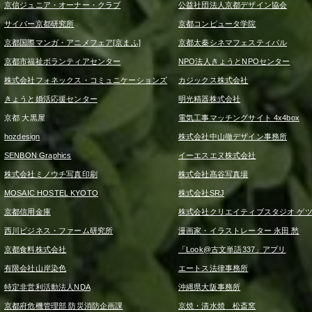
京信ジュニア・オーナー・クラブ
公益社団法人京都デザイン協会
サイバー京都研究所
京都コンピュータ学院
京都国際マンガ・アニメフェア[京まふ]
京都太秦シネマフェスティバル
京都市福祉ボランティアセンター
NPO法人きょうとNPOセンター
株式会社フォネックス・コミュニケーションズ
カジックス株式会社
きょうと婚活応援センター
明光精器株式会社
京都 大黒屋
電気工事マッチングサイト 4x4box
hozdesign
株式会社中山徹デザイン事務所
SENBON Graphics
イーエスエヌ株式会社
株式会社ミノウチ写真印刷
株式会社髙谷写真場
MOSAIC HOSTEL KYOTO
株式会社SRJ
京都信用金庫
株式会社クリエイティブスタジオ ゲ
西川ビジネス・ファーム研究所
漫画家・イラストレーター 永田 愁
京都食料株式会社
「Look@古文単語337」アプリ
有限会社山岸染色
エートス法律事務所
特定非営利活動法人NDA
沖縄県大阪事務所
京都府危機管理部 防災消防企画課
京焼・清水焼 松斎窯