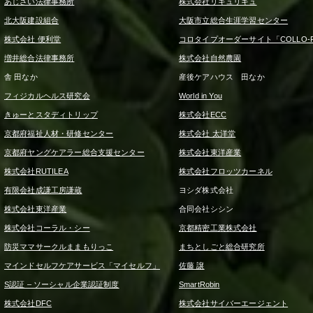
あじさい法律事務所
株式会社リキュリキュ
北大阪建設組合
大阪市立総合生涯学習センター
株式会社 便利堂
コロタイプオーダーサイト「COLLO-F
増井総合法律事務所
株式会社自然農園
舎 田なか
産後ケアハウス 田なか
フィジカルヘルス研究会
World in You
きゅーとスタディトリップ
株式会社ECC
京都府福祉人材・研修センター
株式会社 太洋堂
京都府ヤングケアラー総合支援センター
株式会社東洋産業
株式会社RUTILEA
株式会社フロッツカーネル
有限会社成謙工房謙蔵
ヨシダ株式会社
株式会社東洋産業
合同会社シシン
株式会社コーラル・シー
京都精密工業株式会社
防災ママサークルままもりっこ
まちとしごと総合研究所
マインドセルフケアサービス「マイセルフ」
佐藤 譲
S認証 – ソーシャル企業認証制度
SmartRobin
株式会社DFC
株式会社サイバーエージェント