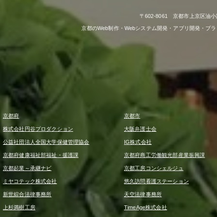
〒602-8061 京都市上京区油小
京都のWeb制作・Webシステム開発・アプリ開発・ブ
京都府
京都市
株式会社円谷プロダクション
大阪弁護士会
公益社団法人全国大学保健管理協会
IG株式会社
京都府健康福祉部福祉・援護課
京都府商工労働観光部産業振興課
京都起業～承継ナビ
京都工房コンシェルジュ
ミヤコテック株式会社
悠久訪問看護ステーション
新世綜合法律事務所
天空法律事務所
上杉満樹工房
TimeAge株式会社