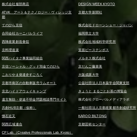
株式会社服部商店
DESIGN WEEK KYOTO
ATVK アート＆テクノロジー・ヴィレッジ京
京都大学新聞社
都
てのひら京信
株式会社ドローンショー・ジャパン
合同会社カーニバルライフ
福岡県立大学
西陣産業創造會舘
株式会社地域科学研究所
京料理道楽
箕面ピーステンボス
関西ハイタク事業協同組合
メルネス株式会社
京信ソーシャル・グッド預金てのひら
京だんご藤菜美
こおりやま発達史すごろく
大阪成蹊大学
京都市南区の自動車販売ラムオート
公益社団法人日本薬学会関東支部
京北ハイドアウェイキャンプ
きょうと まるごとお茶の博覧会
遺言無効・使途不明金問題相談専門サイト
株式会社グローバルメディアラボ
共創HUB京都（仮称）
一般社団法人京都産業都市創成研究所
懐石近又
KAROO BILTONG
関西広域連合
京都芸術センター
CP Lab.（Creative Professionals Lab. Kyoto）