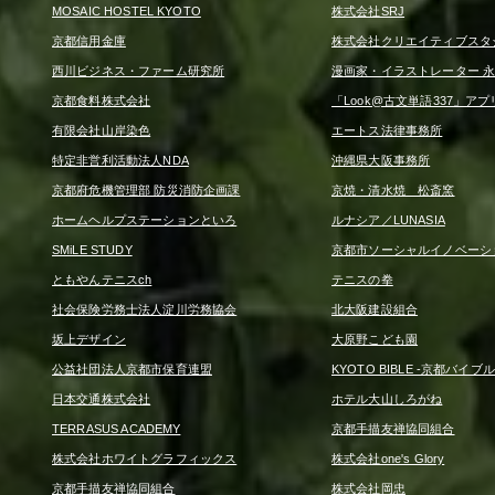
MOSAIC HOSTEL KYOTO
株式会社SRJ
京都信用金庫
株式会社クリエイティブスタ
西川ビジネス・ファーム研究所
漫画家・イラストレーター 永
京都食料株式会社
「Look@古文単語337」アプ
有限会社山岸染色
エートス法律事務所
特定非営利活動法人NDA
沖縄県大阪事務所
京都府危機管理部 防災消防企画課
京焼・清水焼 松斎窯
ホームヘルプステーションといろ
ルナシア／LUNASIA
SMiLE STUDY
京都市ソーシャルイノベーシ
ともやんテニスch
テニスの拳
社会保険労務士法人淀川労務協会
北大阪建設組合
坂上デザイン
大原野こども園
公益社団法人京都市保育連盟
KYOTO BIBLE -京都バイブル
日本交通株式会社
ホテル大山しろがね
TERRASUS ACADEMY
京都手描友禅協同組合
株式会社ホワイトグラフィックス
株式会社one's Glory
京都手描友禅協同組合
株式会社岡忠