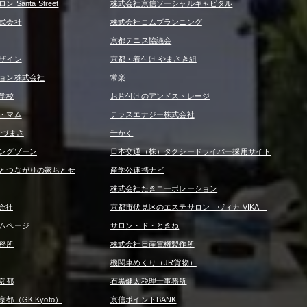
Santa Street
株式会社京信ソーシャルキャピタル
式会社
株式会社コムプランニング
京都テニス協議会
ザイン
京都・着付け やまさき組
ョン株式会社
常楽
学校
お片付けのアンドストレージ
・マム
テラスエナジー株式会社
うづまさ
千かく
ングゾーン
日本交通（株）タクシードライバー採用サイト
とつながりの家ちとせ
産学公連携ナビ
株式会社たきコーポレーション
式会社
京都市伏見区のエステサロン「ヴィカ VIKA」
ムページ
サロン・ド・ときね
務所
株式会社日産電機製作所
機関車めくり（JR貨物）
京都
石黒健太税理士事務所
（GK Kyoto）
京信ポイントBANK