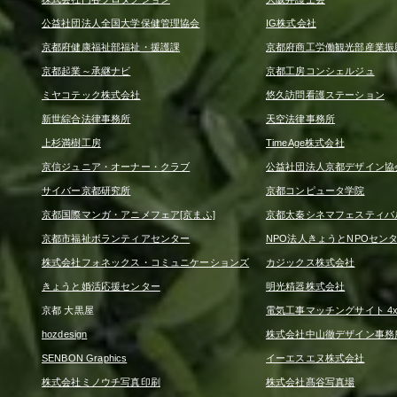
公益社団法人全国大学保健管理協会
IG株式会社
京都府健康福祉部福祉・援護課
京都府商工労働観光部産業振
京都起業～承継ナビ
京都工房コンシェルジュ
ミヤコテック株式会社
悠久訪問看護ステーション
新世綜合法律事務所
天空法律事務所
上杉満樹工房
TimeAge株式会社
京信ジュニア・オーナー・クラブ
公益社団法人京都デザイン協
サイバー京都研究所
京都コンピュータ学院
京都国際マンガ・アニメフェア[京まふ]
京都太秦シネマフェスティバ
京都市福祉ボランティアセンター
NPO法人きょうとNPOセン
株式会社フォネックス・コミュニケーションズ
カジックス株式会社
きょうと婚活応援センター
明光精器株式会社
京都 大黒屋
電気工事マッチングサイト 4x4
hozdesign
株式会社中山徹デザイン事務
SENBON Graphics
イーエスエヌ株式会社
株式会社ミノウチ写真印刷
株式会社髙谷写真場