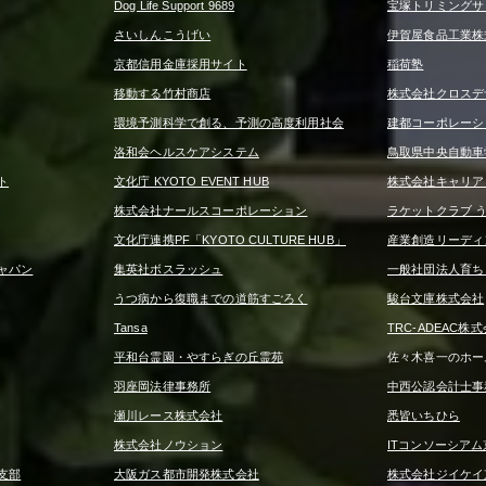
Dog Life Support 9689
宝塚トリミングサロン 
さいしんこうげい
伊賀屋食品工業株
京都信用金庫採用サイト
稲荷塾
移動する竹村商店
株式会社クロスデ
環境予測科学で創る、予測の高度利用社会
建都コーポレーシ
洛和会ヘルスケアシステム
鳥取県中央自動車
ト
文化庁 KYOTO EVENT HUB
株式会社キャリア
株式会社ナールスコーポレーション
ラケットクラブ 
文化庁連携PF「KYOTO CULTURE HUB」
産業創造リーディ
ャパン
集英社ボスラッシュ
一般社団法人育ち
うつ病から復職までの道筋すごろく
駿台文庫株式会社
Tansa
TRC-ADEAC株
平和台霊園・やすらぎの丘霊苑
佐々木喜一のホー
羽座岡法律事務所
中西公認会計士事
瀬川レース株式会社
悉皆いちひら
株式会社ノウション
ITコンソーシアム
支部
大阪ガス都市開発株式会社
株式会社ジイケイ京都