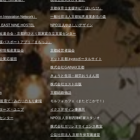
京都保育士支援ナビ「ほいなび」
 Innovation Network）
一般社団法人京都知恵産業創造の森
R EAST NINE HOSTEL
NPO法人やさしいデザイン
祉連合会・京都府ひとり親家庭自立支援センター
援パスポートアプリ「まもっぷ」
府情報産業協会
京都経営者協会
企業応援団
ドット京都.kyotoポータルサイト
株式会社GAINAX京都
きょうと生活・就労おうえん団
株式会社エスト出版
n
京都結婚物語
は親育て・みのりのもり劇場
モルフォカフェ（またどこかで！）
ターズ・ユニブ
イクスデザイン事務所
センター
NPO法人京都西陣町家スタジオ
株式会社ガリレオサイエンス教室
公益社団法人 京都市保育園連盟