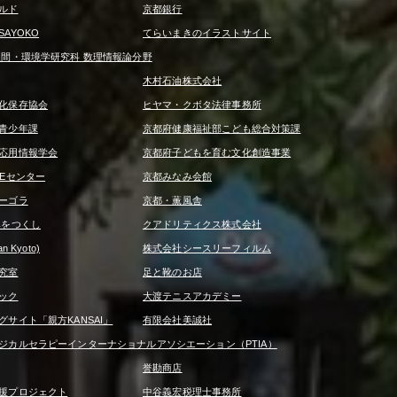
ルド
京都銀行
AYOKO
てらいまきのイラストサイト
人間・環境学研究科 数理情報論分野
木村石油株式会社
化保存協会
ヒヤマ・クボタ法律事務所
青少年課
京都府健康福祉部こども総合対策課
応用情報学会
京都府子どもを育む文化創造事業
REセンター
京都みなみ会館
ーゴラ
京都・薫風舎
みをつくし
クアドリティクス株式会社
 Kyoto)
株式会社シースリーフィルム
究室
足と靴のお店
ック
大渡テニスアカデミー
サイト「親方KANSAI」
有限会社美誠社
ジカルセラピーインターナショナルアソシエーション（PTIA）
誉勘商店
援プロジェクト
中谷義宏税理士事務所