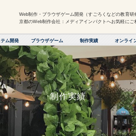
Web制作・ブラウザゲーム開発（すごろくなどの教育研
京都のWeb制作会社：メディアインパクトへお気軽にご
ステム開発
ブラウザゲーム
制作実績
オンライ
制作実績