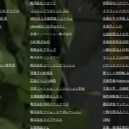
株式会社クオーク
有限会社パスワー
ジオ ゲツクロ
コンコンドウガドットコム
イラストレーターS
田 愁
NPO法人京都景観フォーラム
京都大学大学院 
リ
ListenEst（りすねすと）
京扇子とくの
京都イノベーション株式会社
公益財団法人古文
C&C株式会社
京都府府民生活部
有限会社アサップ
一般社団法人日本
株式会社ニシコウー
マインドフルCA
ョン研究所
株式会社ユー・イングリッシュ
パティスリーミャ
洋菓子の欧風堂
家づくり便利帖 
乙訓どうぶつ病院
京都禿庵(Kamuroan
日本ソーシャル・イノベーション学会
千葉大学 小槻研
-
京都動物医療センター
御所南動物クリニ
株式会社TAOパートナーズ
建設請負マッチング
株式会社マイム・コーポレーション
一般社団法人フィ
株式会社ライフサカス
UMU
京都商談ナビ
京都・地域企業応