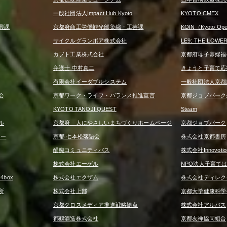
一般社団法人Impact Hub Kyoto
KYOTO CMEX
興課
京都府商工労働観光部染織・工芸課
KOIN（Kyoto Open
サイクルグランボア株式会社
LE9: THE LOWE
カブト工業株式会社
京都府母子寡婦福
弁護士 中村真二
きょうと子育て応
有限会社イーダブルシステム
一般社団法人京都
会
京都ワーク・ライフ・バランス推進宣言
京都ジョブパーク
KYOTO TANOJI QUEST
Steam
ル
京都府 人にやさしいまちづくりホームページ
京都ジョブパーク
ター
京都 七本松落語会
株式会社京都書房
醍醐コミュニティバス
株式会社Innovotio
株式会社エーゲル
NPO法人子育て
box
株式会社エクザム
株式会社ディレク
所
株式会社上部
京都大学健康科学
京都クロスメディア推進戦略拠点
株式会社アルバス
都鶴酒造株式会社
京都友禅協同組合