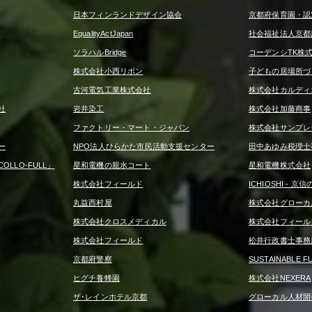
日本フィンランドデザイン協会
京都府保育園・認
ー
EqualityActJapan
社会福祉法人京都
ソラハルBridge
コーデンシTK株
株式会社小西リボン
子どもの居場所づ
古河電気工業株式会社
株式会社カルディ
社
岩井染工
株式会社加藤商事
ファクトリー・マート・ジャパン
株式会社サンプレ
ー
NPO法人ひらかた市民活動支援センター
田中あゆみ税理士
LLO-FULL」
星和電機の親水コート
星和電機株式会社
株式会社フィールド
ICHIOSHI - 
丸益西村屋
株式会社グローカ
株式会社クロスメディカル
株式会社フィール
株式会社フィールド
松井行政書士事務
京都府警察
SUSTAINABLE F
ヒグチ養蜂園
株式会社NEXERA
ザ･レインホテル京都
グローカル人材開