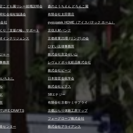
定こども園リレー就職説明会
森のようちえん どろんこ園
府社会福祉協議会
有限会社太田畳店
式会社
eyespatek HOME（アイスパテック ホーム）
くり「支援の輪」サポート
京信人材バンク
オインテリジェンス
京都産業21環 (リング) の会
ひすい法律事務所
ジャー
株式会社京染せい山
事務所
レヴェドボゥ化粧品株式会社
株式会社ビーツ
京信のいちおし
日本脂質生化学会
ル
株式会社ピクス
ド
SBエナジー
所
有限会社京都ケミサプライ
UTURE CRAFTS
京都ぶらり体験工房マップ
フォーグローブ株式会社
発センター
株式会社アライアンス