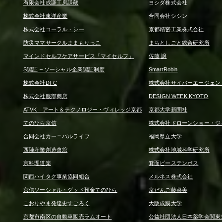
有限会社成謙工房謙蔵
ヨシダ株式会社
株式会社東洋産業
合同会社シシン
株式会社コーラル・シー
京都精密工業株式会社
防災ママサークルままもりっこ
まちとしごと総合研究所
マインドセルフケアサービス「マイセルフ」
佐藤 譲
S認証 – ソーシャル企業認証制度
SmartRobin
株式会社DFC
株式会社サイバーエージェン
株式会社服部商店
DESIGN WEEK KYOTO
ATVK アート＆テクノロジー・ヴィレッジ京都
京都大学新聞社
てのひら京信
株式会社ドローンショー・ジ
合同会社カーニバルライフ
福岡県立大学
西陣産業創造會舘
株式会社地域科学研究所
京料理道楽
箕面ピーステンボス
関西ハイタク事業協同組合
メルネス株式会社
京信ソーシャル・グッド預金てのひら
京だんご藤菜美
こおりやま発達史すごろく
大阪成蹊大学
京都市南区の自動車販売ラムオート
公益社団法人日本薬学会関東