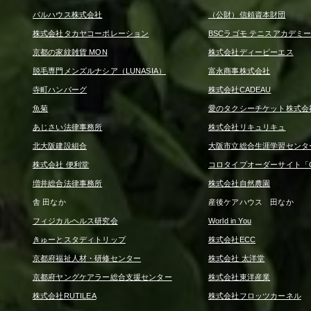
パルハウス株式会社
（公財）信頼資本財団
株式会社タカヤコーポレーション
BSCラゴモ テニスアカデミ
京都の家紋雑貨 MON
株式会社ディーピーエス
脱毛専門メンズルナシア（LUNASIA）
富永商事株式会社
寺町ハンバーグ
株式会社CADEAU
魚菊
愛のタクシーチケット株式会
あじさい法律事務所
株式会社リキュリキュ
北大阪建設組合
大阪市立総合生涯学習センタ
株式会社 便利堂
コロタイプオーダーサイト「CO
増井総合法律事務所
株式会社自然農園
舎 田なか
産後ケアハウス 田なか
フィジカルヘルス研究会
World in You
きゅーとスタディトリップ
株式会社ECC
京都府福祉人材・研修センター
株式会社 太洋堂
京都府ヤングケアラー総合支援センター
株式会社東洋産業
株式会社RUTILEA
株式会社フロッツカーネル