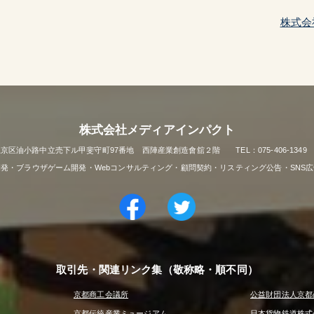
株式会
株式会社メディアインパクト
市上京区油小路中立売下ル甲斐守町97番地 西陣産業創造會舘２階 TEL：075-406-1349 FAX
リ開発・ブラウザゲーム開発・Webコンサルティング・顧問契約・リスティング公告・SNS
取引先・関連リンク集（敬称略・順不同）
京都商工会議所
公益財団法人京都
京都伝統産業ミュージアム
日本貨物鉄道株式