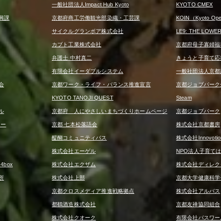
一般社団法人Impact Hub Kyoto
KYOTO CMEX
興課
京都府商工労働観光部染織・工芸課
KOIN（Kyoto Open
サイクルグランボア株式会社
LE9: THE LOWE
カブト工業株式会社
京都府母子寡婦福
弁護士 中村真二
きょうと子育て応
有限会社イーダブルシステム
一般社団法人京都
会
京都ワーク・ライフ・バランス推進宣言
京都ジョブパーク
KYOTO TANOJI QUEST
Steam
ル
京都府 人にやさしいまちづくりホームページ
京都ジョブパーク
ター
京都 七本松落語会
株式会社京都書房
醍醐コミュニティバス
株式会社Innovotio
株式会社エーゲル
NPO法人子育て
box
株式会社エクザム
株式会社ディレク
所
株式会社上部
京都大学健康科学
京都クロスメディア推進戦略拠点
株式会社アルバス
都鶴酒造株式会社
京都友禅協同組合
株式会社クオーク
有限会社パスワー