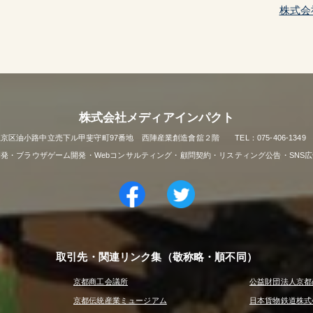
株式会
株式会社メディアインパクト
市上京区油小路中立売下ル甲斐守町97番地 西陣産業創造會舘２階 TEL：075-406-1349 FAX
リ開発・ブラウザゲーム開発・Webコンサルティング・顧問契約・リスティング公告・SNS
取引先・関連リンク集（敬称略・順不同）
京都商工会議所
公益財団法人京都
京都伝統産業ミュージアム
日本貨物鉄道株式