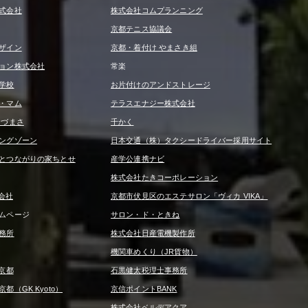
式会社
株式会社コムプランニング
京都テニス協議会
ザイン
京都・着付け やまさき組
ョン株式会社
常楽
学校
お片付けのアンドストレージ
・マム
テラスエナジー株式会社
うづまさ
千かく
ングゾーン
日本交通（株）タクシードライバー採用サイト
とつながりの家ちとせ
産学公連携ナビ
株式会社たきコーポレーション
式会社
京都市伏見区のエステサロン「ヴィカ VIKA」
ムページ
サロン・ド・ときね
務所
株式会社日産電機製作所
機関車めくり（JR貨物）
京都
石黒健太税理士事務所
（GK Kyoto）
京信ポイントBANK
株式会社ベルデアクア