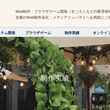
Web制作・ブラウザゲーム開発（すごろくなどの教育研
京都のWeb制作会社：メディアインパクトへお気軽にご
ステム開発
ブラウザゲーム
制作実績
オンライ
制作実績