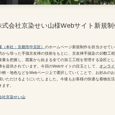
株式会社京染せい山様Webサイト新規制
様（本社：京都市中京区）
のホームページ新規制作を担当させてい
代から培った手描京友禅の技術をもとに、京友禅手描染の10数工
技量を把握し、図案から始まる全ての加工工程を管理する染匠とし
禅を提供されています。今回のWebサイトの目玉として、
オンライ
や柄・地色などをWebページ上で選択していくことで、お好みの
談いただけるようにいたしました。今後もお客様の快適な着物生活
きます。
会社京染せい山