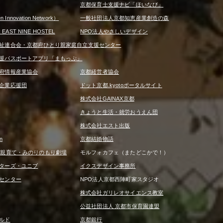
京都保育士支援ナビ「ほいなび」
 Innovation Network）
一般社団法人京都知恵産業創造の森
R EAST NINE HOSTEL
NPO法人やさしいデザイン
祉連合会・京都府ひとり親家庭自立支援センター
援パスポートアプリ「まもっぷ」
府情報産業協会
京都経営者協会
企業応援団
ドット京都.kyotoポータルサイト
株式会社GAINAX京都
きょうと生活・就労おうえん団
株式会社エスト出版
n
京都結婚物語
は親育て・みのりのもり劇場
モルフォカフェ（またどこかで！）
ターズ・ユニブ
イクスデザイン事務所
センター
NPO法人京都西陣町家スタジオ
株式会社ガリレオサイエンス教室
公益社団法人 京都市保育園連盟
ルド
京都銀行