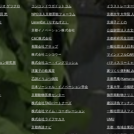
ジオ ゲツクロ
コンコンドウガドットコム
イラストレーターS
田 愁
NPO法人京都景観フォーラム
京都大学大学院 
リ
ListenEst（りすねすと）
京扇子とくの
京都イノベーション株式会社
公益財団法人古文
C&C株式会社
京都府府民生活部
有限会社アサップ
一般社団法人日本
株式会社ニシコウー
マインドフルCA
ョン研究所
株式会社ユー・イングリッシュ
パティスリーミャ
洋菓子の欧風堂
家づくり便利帖 
乙訓どうぶつ病院
京都禿庵(Kamuroan
日本ソーシャル・イノベーション学会
千葉大学 小槻研
-
京都動物医療センター
御所南動物クリニ
株式会社TAOパートナーズ
建設請負マッチング
株式会社マイム・コーポレーション
一般社団法人フィ
株式会社ライフサカス
UMU
京都商談ナビ
京都・地域企業応