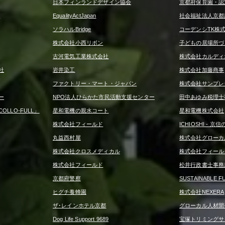
日本フィンランドデザイン協会
京都府保育園・認
ー
EqualityActJapan
社会福祉法人京都
ソラハルBridge
コーデンシTK株
株式会社小西リボン
子どもの居場所づ
古河電気工業株式会社
株式会社カルディ
社
岩井染工
株式会社加藤商事
ファクトリー・マート・ジャパン
株式会社サンプレ
ー
NPO法人ひらかた市民活動支援センター
田中あゆみ税理士
LLO-FULL」
星和電機の親水コート
星和電機株式会社
株式会社フィールド
ICHIOSHI - 
丸益西村屋
株式会社グローカ
株式会社クロスメディカル
株式会社フィール
株式会社フィールド
松井行政書士事務
京都府警察
SUSTAINABLE F
ヒグチ養蜂園
株式会社NEXERA
ザ･レインホテル京都
グローカル人材開
Dog Life Support 9689
宝塚トリミングサロン 