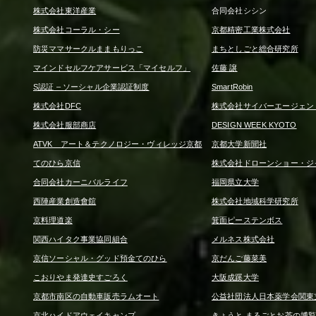
株式会社東洋産業
合同会社シシン
株式会社コーラル・シー
京都精密工業株式会社
防災ママサークルままもりっこ
まちとしごと総合研究所
マインドセルフケアサービス「マイセルフ」
佐藤 譲
S認証 – ソーシャル企業認証制度
SmartRobin
株式会社DFC
株式会社サイバーエージェン
株式会社服部商店
DESIGN WEEK KYOTO
ATVK アート＆テクノロジー・ヴィレッジ京都
京都大学新聞社
てのひら京信
株式会社ドローンショー・ジ
合同会社カーニバルライフ
福岡県立大学
西陣産業創造會舘
株式会社地域科学研究所
京料理道楽
箕面ピーステンボス
関西ハイタク事業協同組合
メルネス株式会社
京信ソーシャル・グッド預金てのひら
京だんご藤菜美
こおりやま発達史すごろく
大阪成蹊大学
京都市南区の自動車販売ラムオート
公益社団法人日本薬学会関東
京北ハイドアウェイキャンプ
きょうと まるごとお茶の博