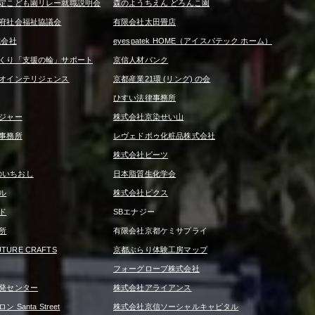
定こども園リレー就職説明会
森のようちえん どろんこ園
府社会福祉協議会
有限会社太田畳店
式会社
eyespatek HOME（アイスパテック ホーム）
くり「支援の輪」サポート
京信人材バンク
オインテリジェンス
京都産業21環 (リング) の会
ひすい法律事務所
ジャー
株式会社京染せい山
事務所
レヴェドボゥ化粧品株式会社
株式会社ビーツ
京信のいちおし
日本脂質生化学会
ル
株式会社ピクス
ド
SBエナジー
所
有限会社京都ケミサプライ
UTURE CRAFTS
京都ぶらり体験工房マップ
フォーグローブ株式会社
発センター
株式会社アライアンス
Santa Street
株式会社京信ソーシャルキャピタル