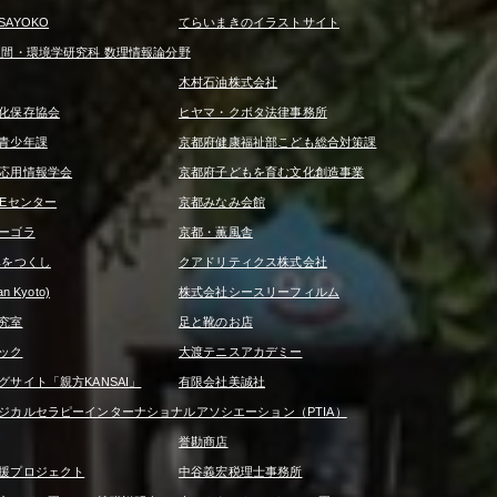
AYOKO
てらいまきのイラストサイト
人間・環境学研究科 数理情報論分野
木村石油株式会社
化保存協会
ヒヤマ・クボタ法律事務所
青少年課
京都府健康福祉部こども総合対策課
応用情報学会
京都府子どもを育む文化創造事業
REセンター
京都みなみ会館
ーゴラ
京都・薫風舎
みをつくし
クアドリティクス株式会社
 Kyoto)
株式会社シースリーフィルム
究室
足と靴のお店
ック
大渡テニスアカデミー
サイト「親方KANSAI」
有限会社美誠社
ジカルセラピーインターナショナルアソシエーション（PTIA）
誉勘商店
援プロジェクト
中谷義宏税理士事務所