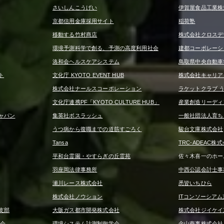
さいしんこうげい
伊賀屋食品工業株
京都信用金庫採用サイト
稲荷塾
移動する竹村商店
株式会社クロスデ
環境予測科学で創る、予測の高度利用社会
建都コーポレーシ
洛和会ヘルスケアシステム
鳥取県中央自動車
ト
文化庁 KYOTO EVENT HUB
株式会社キャリア
株式会社ナールスコーポレーション
ラケットクラブ 
文化庁連携PF「KYOTO CULTURE HUB」
産業創造リーディ
ャパン
集英社ボスラッシュ
一般社団法人育ち
うつ病から復職までの道筋すごろく
駿台文庫株式会社
Tansa
TRC-ADEAC株
平和台霊園・やすらぎの丘霊苑
佐々木喜一のホー
羽座岡法律事務所
中西公認会計士事
瀬川レース株式会社
悉皆いちひら
株式会社ノウション
ITコンソーシアム
支部
大阪ガス都市開発株式会社
株式会社ジイケイ京都
覧会
環境システム計測制御学会
金山商事株式会社