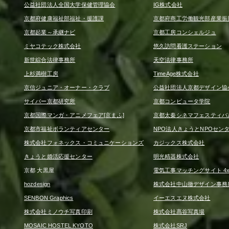
公益社団法人全国大学保健管理協会
IG株式会社
京都府健康福祉部福祉・援護課
京都府商工労働観光部産業振
京都起業～承継ナビ
京都工房コンシェルジュ
ミヤコテック株式会社
悠久訪問看護ステーション
新世綜合法律事務所
天空法律事務所
上杉満樹工房
TimeAge株式会社
京信ジュニア・オーナー・クラブ
公益社団法人京都デザイン協
サイバー京都研究所
京都コンピュータ学院
京都国際マンガ・アニメフェア[京まふ]
京都太秦シネマフェスティバ
京都市福祉ボランティアセンター
NPO法人きょうとNPOセン
株式会社フォネックス・コミュニケーションズ
カジックス株式会社
きょうと婚活応援センター
明光精器株式会社
京都 大黒屋
電気工事マッチングサイト 4x4
hozdesign
株式会社中山徹デザイン事務
SENBON Graphics
イーエスエヌ株式会社
株式会社ミノウチ写真印刷
株式会社髙谷写真場
MOSAIC HOSTEL KYOTO
株式会社SRJ