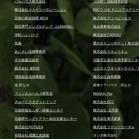
パルハウス株式会社
（公財）信頼資本財団
株式会社タカヤコーポレーション
BSCラゴモ テニスアカデミ
京都の家紋雑貨 MON
株式会社ディーピーエス
脱毛専門メンズルナシア（LUNASIA）
富永商事株式会社
寺町ハンバーグ
株式会社CADEAU
魚菊
愛のタクシーチケット株式会
あじさい法律事務所
株式会社リキュリキュ
北大阪建設組合
大阪市立総合生涯学習センタ
株式会社 便利堂
コロタイプオーダーサイト「CO
増井総合法律事務所
株式会社自然農園
舎 田なか
産後ケアハウス 田なか
フィジカルヘルス研究会
World in You
きゅーとスタディトリップ
株式会社ECC
京都府福祉人材・研修センター
株式会社 太洋堂
京都府ヤングケアラー総合支援センター
株式会社東洋産業
株式会社RUTILEA
株式会社フロッツカーネル
有限会社成謙工房謙蔵
ヨシダ株式会社