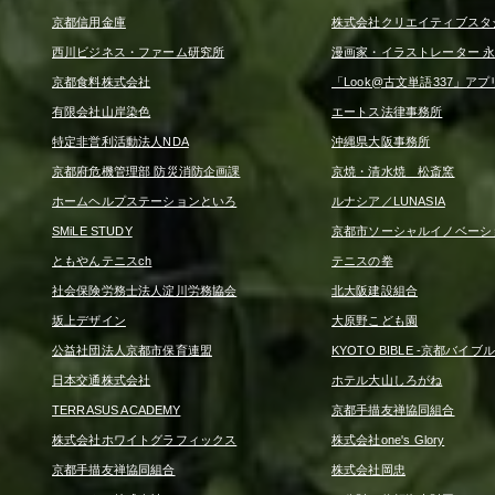
京都信用金庫
株式会社クリエイティブスタ
西川ビジネス・ファーム研究所
漫画家・イラストレーター 永
京都食料株式会社
「Look@古文単語337」アプ
有限会社山岸染色
エートス法律事務所
特定非営利活動法人NDA
沖縄県大阪事務所
京都府危機管理部 防災消防企画課
京焼・清水焼 松斎窯
ホームヘルプステーションといろ
ルナシア／LUNASIA
SMiLE STUDY
京都市ソーシャルイノベーシ
ともやんテニスch
テニスの拳
社会保険労務士法人淀川労務協会
北大阪建設組合
坂上デザイン
大原野こども園
公益社団法人京都市保育連盟
KYOTO BIBLE -京都バイブル
日本交通株式会社
ホテル大山しろがね
TERRASUS ACADEMY
京都手描友禅協同組合
株式会社ホワイトグラフィックス
株式会社one's Glory
京都手描友禅協同組合
株式会社岡忠