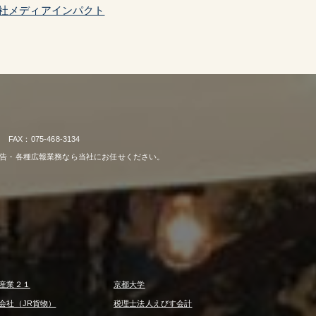
社メディアインパクト
：075-468-3134
広告・各種広報業務なら当社にお任せください。
産業２１
京都大学
会社（JR貨物）
税理士法人えびす会計