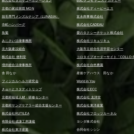
株式会社タカヤコーポレーション
BSCラゴモ テニスアカデミー
京都の家紋雑貨 MON
株式会社ディーピーエス
脱毛専門メンズルナシア（LUNASIA）
富永商事株式会社
寺町ハンバーグ
株式会社CADEAU
魚菊
愛のタクシーチケット株式会社
あじさい法律事務所
株式会社リキュリキュ
北大阪建設組合
大阪市立総合生涯学習センター
株式会社 便利堂
コロタイプオーダーサイト「COLLO-F
増井総合法律事務所
株式会社自然農園
舎 田なか
産後ケアハウス 田なか
フィジカルヘルス研究会
World in You
きゅーとスタディトリップ
株式会社ECC
京都府福祉人材・研修センター
株式会社 太洋堂
京都府ヤングケアラー総合支援センター
株式会社東洋産業
株式会社RUTILEA
株式会社フロッツカーネル
有限会社成謙工房謙蔵
ヨシダ株式会社
株式会社東洋産業
合同会社シシン