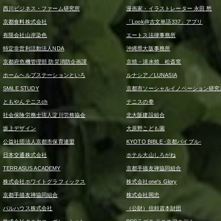
西川ビジネス・ファーム研究所
漫画家・イラストレーター 永田 愁
京都食料株式会社
「Look@古文単語337」アプリ
有限会社山岸染色
エートス法律事務所
特定非営利活動法人NDA
沖縄県大阪事務所
京都府危機管理部 防災消防企画課
京焼・清水焼 松斎窯
ホームヘルプステーションといろ
ルナシア／LUNASIA
SMiLE STUDY
京都市ソーシャルイノベーション研究
ともやんテニスch
テニスの拳
社会保険労務士法人淀川労務協会
北大阪建設組合
坂上デザイン
大原野こども園
公益社団法人京都市保育連盟
KYOTO BIBLE -京都バイブル-
日本交通株式会社
ホテル大山しろがね
TERRASUS ACADEMY
京都手描友禅協同組合
株式会社ホワイトグラフィックス
株式会社one's Glory
京都手描友禅協同組合
株式会社岡忠
パルハウス株式会社
（公財）信頼資本財団