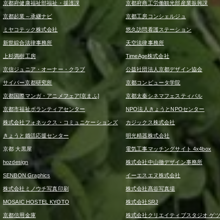
京都府健康福祉部福祉・援護課
京都府商工労働観光部産業振興課
京都起業～承継ナビ
京都工房コンシェルジュ
ミヤコテック株式会社
悠久訪問看護ステーション
新世綜合法律事務所
天空法律事務所
上杉満樹工房
TimeAge株式会社
京信ジュニア・オーナー・クラブ
公益社団法人京都デザイン協会
サイバー京都研究所
京都コンピュータ学院
京都国際マンガ・アニメフェア[京まふ]
京都太秦シネマフェスティバル
京都市福祉ボランティアセンター
NPO法人きょうとNPOセンター
株式会社フォネックス・コミュニケーションズ
カジックス株式会社
きょうと婚活応援センター
明光精器株式会社
京都 大黒屋
電気工事マッチングサイト 4x4box
hozdesign
株式会社中山徹デザイン事務所
SENBON Graphics
イーエスエヌ株式会社
株式会社ミノウチ写真印刷
株式会社髙谷写真場
MOSAIC HOSTEL KYOTO
株式会社SRJ
京都信用金庫
株式会社クリエイティブスタジオ ゲ