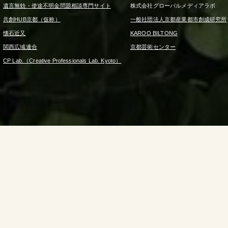
遺言無効・使途不明金問題相談専門サイト
株式会社グローバルメディアラボ
共創HUB京都（仮称）
一般社団法人京都産業都市創成研究所
懐石近又
KAROO BILTONG
関西広域連合
京都芸術センター
CP Lab.（Creative Professionals Lab. Kyoto）