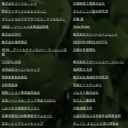
株式会社コーラル・シー
京都精密工業株式会社
防災ママサークルままもりっこ
まちとしごと総合研究所
マインドセルフケアサービス「マイセルフ」
佐藤 譲
S認証 – ソーシャル企業認証制度
SmartRobin
株式会社DFC
株式会社サイバーエージェント
株式会社服部商店
DESIGN WEEK KYOTO
ATVK アート＆テクノロジー・ヴィレッジ京
京都大学新聞社
都
てのひら京信
株式会社ドローンショー・ジャパン
合同会社カーニバルライフ
福岡県立大学
西陣産業創造會舘
株式会社地域科学研究所
京料理道楽
箕面ピーステンボス
関西ハイタク事業協同組合
メルネス株式会社
京信ソーシャル・グッド預金てのひら
京だんご藤菜美
こおりやま発達史すごろく
大阪成蹊大学
京都市南区の自動車販売ラムオート
公益社団法人日本薬学会関東支部
京北ハイドアウェイキャンプ
きょうと まるごとお茶の博覧会