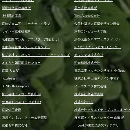
ミヤコテック株式会社
悠久訪問看護ステーション
新世綜合法律事務所
天空法律事務所
上杉満樹工房
TimeAge株式会社
京信ジュニア・オーナー・クラブ
公益社団法人京都デザイン協会
サイバー京都研究所
京都コンピュータ学院
京都国際マンガ・アニメフェア[京まふ]
京都太秦シネマフェスティバル
京都市福祉ボランティアセンター
NPO法人きょうとNPOセンター
株式会社フォネックス・コミュニケーションズ
カジックス株式会社
きょうと婚活応援センター
明光精器株式会社
京都 大黒屋
電気工事マッチングサイト 4x4box
hozdesign
株式会社中山徹デザイン事務所
SENBON Graphics
イーエスエヌ株式会社
株式会社ミノウチ写真印刷
株式会社髙谷写真場
MOSAIC HOSTEL KYOTO
株式会社SRJ
京都信用金庫
株式会社クリエイティブスタジオ ゲ
西川ビジネス・ファーム研究所
漫画家・イラストレーター 永田 愁
京都食料株式会社
「Look@古文単語337」アプリ