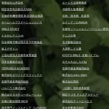
有限会社山岸染色
エートス法律事務所
特定非営利活動法人NDA
沖縄県大阪事務所
京都府危機管理部 防災消防企画課
京焼・清水焼 松斎窯
ホームヘルプステーションといろ
ルナシア／LUNASIA
SMiLE STUDY
京都市ソーシャルイノベーション研究
ともやんテニスch
テニスの拳
社会保険労務士法人淀川労務協会
北大阪建設組合
坂上デザイン
大原野こども園
公益社団法人京都市保育連盟
KYOTO BIBLE -京都バイブル-
日本交通株式会社
ホテル大山しろがね
TERRASUS ACADEMY
京都手描友禅協同組合
株式会社ホワイトグラフィックス
株式会社one's Glory
京都手描友禅協同組合
株式会社岡忠
パルハウス株式会社
（公財）信頼資本財団
株式会社タカヤコーポレーション
BSCラゴモ テニスアカデミー
京都の家紋雑貨 MON
株式会社ディーピーエス
脱毛専門メンズルナシア（LUNASIA）
富永商事株式会社