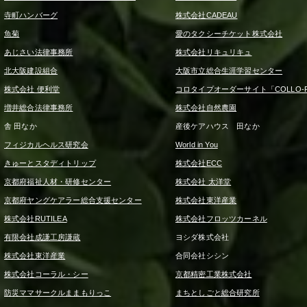
寺町ハンバーグ
株式会社CADEAU
魚菊
愛のタクシーチケット株式会社
あじさい法律事務所
株式会社リキュリキュ
北大阪建設組合
大阪市立総合生涯学習センター
株式会社 便利堂
コロタイプオーダーサイト「COLLO-F
増井総合法律事務所
株式会社自然農園
舎 田なか
産後ケアハウス 田なか
フィジカルヘルス研究会
World in You
きゅーとスタディトリップ
株式会社ECC
京都府福祉人材・研修センター
株式会社 太洋堂
京都府ヤングケアラー総合支援センター
株式会社東洋産業
株式会社RUTILEA
株式会社フロッツカーネル
有限会社成謙工房謙蔵
ヨシダ株式会社
株式会社東洋産業
合同会社シシン
株式会社コーラル・シー
京都精密工業株式会社
防災ママサークルままもりっこ
まちとしごと総合研究所