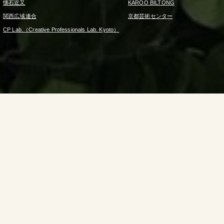
懐石近又
KAROO BILTONG
関西広域連合
京都芸術センター
CP Lab.（Creative Professionals Lab. Kyoto）