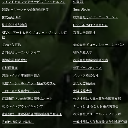
マインドセルフケアサービス「マイセルフ」
佐藤 譲
S認証 – ソーシャル企業認証制度
SmartRobin
株式会社DFC
株式会社サイバーエージェント
株式会社服部商店
DESIGN WEEK KYOTO
ATVK アート＆テクノロジー・ヴィレッジ京
京都大学新聞社
都
てのひら京信
株式会社ドローンショー・ジャパン
合同会社カーニバルライフ
福岡県立大学
西陣産業創造會舘
株式会社地域科学研究所
京料理道楽
箕面ピーステンボス
関西ハイタク事業協同組合
メルネス株式会社
京信ソーシャル・グッド預金てのひら
京だんご藤菜美
こおりやま発達史すごろく
大阪成蹊大学
京都市南区の自動車販売ラムオート
公益社団法人日本薬学会関東支部
京北ハイドアウェイキャンプ
きょうと まるごとお茶の博覧会
遺言無効・使途不明金問題相談専門サイト
株式会社グローバルメディアラボ
共創HUB京都（仮称）
一般社団法人京都産業都市創成研究所