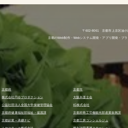
〒602-8061 京都市上京区油小
京都のWeb制作・Webシステム開発・アプリ開発・ブ
京都府
京都市
株式会社円谷プロダクション
大阪弁護士会
公益社団法人全国大学保健管理協会
IG株式会社
京都府健康福祉部福祉・援護課
京都府商工労働観光部産業振興課
京都起業～承継ナビ
京都工房コンシェルジュ