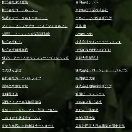
株式会社東洋産業
合同会社シシン
株式会社コーラル・シー
京都精密工業株式会社
防災ママサークルままもりっこ
まちとしごと総合研究所
マインドセルフケアサービス「マイセルフ」
佐藤 譲
S認証 – ソーシャル企業認証制度
SmartRobin
株式会社DFC
株式会社サイバーエージェント
株式会社服部商店
DESIGN WEEK KYOTO
ATVK アート＆テクノロジー・ヴィレッジ京
京都大学新聞社
都
てのひら京信
株式会社ドローンショー・ジャパン
合同会社カーニバルライフ
福岡県立大学
西陣産業創造會舘
株式会社地域科学研究所
京料理道楽
箕面ピーステンボス
関西ハイタク事業協同組合
メルネス株式会社
京信ソーシャル・グッド預金てのひら
京だんご藤菜美
こおりやま発達史すごろく
大阪成蹊大学
京都市南区の自動車販売ラムオート
公益社団法人日本薬学会関東支部