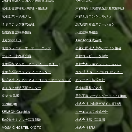
公益社団法人全国大学保健管理協会
IG株式会社
京都府健康福祉部福祉・援護課
京都府商工労働観光部産業振興課
京都起業～承継ナビ
京都工房コンシェルジュ
ミヤコテック株式会社
悠久訪問看護ステーション
新世綜合法律事務所
天空法律事務所
上杉満樹工房
TimeAge株式会社
京信ジュニア・オーナー・クラブ
公益社団法人京都デザイン協会
サイバー京都研究所
京都コンピュータ学院
京都国際マンガ・アニメフェア[京まふ]
京都太秦シネマフェスティバル
京都市福祉ボランティアセンター
NPO法人きょうとNPOセンター
株式会社フォネックス・コミュニケーションズ
カジックス株式会社
きょうと婚活応援センター
明光精器株式会社
京都 大黒屋
電気工事マッチングサイト 4x4box
hozdesign
株式会社中山徹デザイン事務所
SENBON Graphics
イーエスエヌ株式会社
株式会社ミノウチ写真印刷
株式会社髙谷写真場
MOSAIC HOSTEL KYOTO
株式会社SRJ