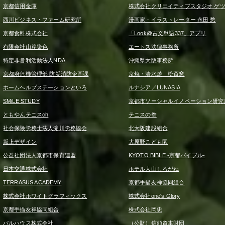
京都信用金庫
株式会社クリエイティブスタジオ ゲ
西川ビジネス・ファーム研究所
漫画家・イラストレーター 永田 愁
京都食料株式会社
「Look@古文単語337」アプリ
有限会社山岸染色
エートス法律事務所
特定非営利活動法人NDA
沖縄県大阪事務所
京都府危機管理部 防災消防企画課
京焼・清水焼 松斎窯
ホームヘルプステーションといろ
ルナシア／LUNASIA
SMiLE STUDY
京都市ソーシャルイノベーション研究
ともやんテニスch
テニスの拳
社会保険労務士法人淀川労務協会
北大阪建設組合
坂上デザイン
大原野こども園
公益社団法人京都市保育連盟
KYOTO BIBLE -京都バイブル-
日本交通株式会社
ホテル大山しろがね
TERRASUS ACADEMY
京都手描友禅協同組合
株式会社ホワイトグラフィックス
株式会社one's Glory
京都手描友禅協同組合
株式会社岡忠
パルハウス株式会社
（公財）信頼資本財団