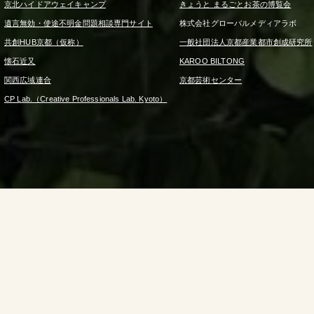
京北ハイドアウェイキャンプ
きょうと まるごとお茶の博覧会
遺言無効・使途不明金問題相談専門サイト
株式会社グローバルメディアラボ
共創HUB京都（仮称）
一般社団法人京都産業都市創成研究所
懐石近又
KAROO BILTONG
関西広域連合
京都芸術センター
CP Lab.（Creative Professionals Lab. Kyoto）