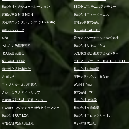
株式会社タカヤコーポレーション
BSCラゴモ テニスアカデミー
京都の家紋雑貨 MON
株式会社ディーピーエス
脱毛専門メンズルナシア（LUNASIA）
富永商事株式会社
寺町ハンバーグ
株式会社CADEAU
魚菊
愛のタクシーチケット株式会社
あじさい法律事務所
株式会社リキュリキュ
北大阪建設組合
大阪市立総合生涯学習センター
株式会社 便利堂
コロタイプオーダーサイト「COLLO-F
増井総合法律事務所
株式会社自然農園
舎 田なか
産後ケアハウス 田なか
フィジカルヘルス研究会
World in You
きゅーとスタディトリップ
株式会社ECC
京都府福祉人材・研修センター
株式会社 太洋堂
京都府ヤングケアラー総合支援センター
株式会社東洋産業
株式会社RUTILEA
株式会社フロッツカーネル
有限会社成謙工房謙蔵
ヨシダ株式会社