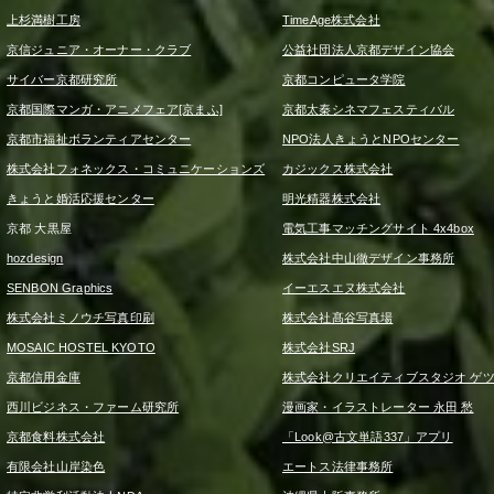
上杉満樹工房
TimeAge株式会社
京信ジュニア・オーナー・クラブ
公益社団法人京都デザイン協会
サイバー京都研究所
京都コンピュータ学院
京都国際マンガ・アニメフェア[京まふ]
京都太秦シネマフェスティバル
京都市福祉ボランティアセンター
NPO法人きょうとNPOセンター
株式会社フォネックス・コミュニケーションズ
カジックス株式会社
きょうと婚活応援センター
明光精器株式会社
京都 大黒屋
電気工事マッチングサイト 4x4box
hozdesign
株式会社中山徹デザイン事務所
SENBON Graphics
イーエスエヌ株式会社
株式会社ミノウチ写真印刷
株式会社髙谷写真場
MOSAIC HOSTEL KYOTO
株式会社SRJ
京都信用金庫
株式会社クリエイティブスタジオ ゲ
西川ビジネス・ファーム研究所
漫画家・イラストレーター 永田 愁
京都食料株式会社
「Look@古文単語337」アプリ
有限会社山岸染色
エートス法律事務所