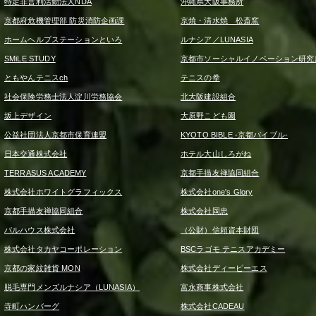
特定非営利活動法人NDA
沖縄県大阪事務所
京都府危機管理部 防災消防企画課
京焼・清水焼 松斎窯
ホームヘルプステーションといろ
ルナシア／LUNASIA
SMiLE STUDY
京都市ソーシャルイノベーション研究
ともやんテニスch
テニスの拳
社会保険労務士法人淀川労務協会
北大阪建設組合
坂上デザイン
大原野こども園
公益社団法人京都市保育連盟
KYOTO BIBLE -京都バイブル-
日本交通株式会社
ホテル大山しろがね
TERRASUS ACADEMY
京都手描友禅協同組合
株式会社ホワイトグラフィックス
株式会社one's Glory
京都手描友禅協同組合
株式会社岡忠
パルハウス株式会社
（公財）信頼資本財団
株式会社タカヤコーポレーション
BSCラゴモ テニスアカデミー
京都の家紋雑貨 MON
株式会社ディーピーエス
脱毛専門メンズルナシア（LUNASIA）
富永商事株式会社
寺町ハンバーグ
株式会社CADEAU