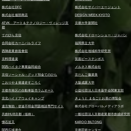
株式会社DFC
株式会社サイバーエージェント
株式会社服部商店
DESIGN WEEK KYOTO
ATVK アート＆テクノロジー・ヴィレッジ京
京都大学新聞社
都
てのひら京信
株式会社ドローンショー・ジャパン
合同会社カーニバルライフ
福岡県立大学
西陣産業創造會舘
株式会社地域科学研究所
京料理道楽
箕面ピーステンボス
関西ハイタク事業協同組合
メルネス株式会社
京信ソーシャル・グッド預金てのひら
京だんご藤菜美
こおりやま発達史すごろく
大阪成蹊大学
京都市南区の自動車販売ラムオート
公益社団法人日本薬学会関東支部
京北ハイドアウェイキャンプ
きょうと まるごとお茶の博覧会
遺言無効・使途不明金問題相談専門サイト
株式会社グローバルメディアラボ
共創HUB京都（仮称）
一般社団法人京都産業都市創成研究所
懐石近又
KAROO BILTONG
関西広域連合
京都芸術センター