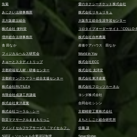
魚菊
愛のタクシーチケット株式会社
あじさい法律事務所
株式会社リキュリキュ
北大阪建設組合
大阪市立総合生涯学習センター
株式会社 便利堂
コロタイプオーダーサイト「COLLO-F
増井総合法律事務所
株式会社自然農園
舎 田なか
産後ケアハウス 田なか
フィジカルヘルス研究会
World in You
きゅーとスタディトリップ
株式会社ECC
京都府福祉人材・研修センター
株式会社 太洋堂
京都府ヤングケアラー総合支援センター
株式会社東洋産業
株式会社RUTILEA
株式会社フロッツカーネル
有限会社成謙工房謙蔵
ヨシダ株式会社
株式会社東洋産業
合同会社シシン
株式会社コーラル・シー
京都精密工業株式会社
防災ママサークルままもりっこ
まちとしごと総合研究所
マインドセルフケアサービス「マイセルフ」
佐藤 譲
S認証 – ソーシャル企業認証制度
SmartRobin