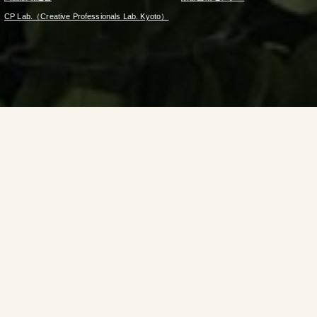
CP Lab.（Creative Professionals Lab. Kyoto）