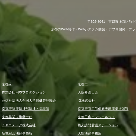
〒602-8061 京都市上京区油小
京都のWeb制作・Webシステム開発・アプリ開発・ブ
京都府
京都市
株式会社円谷プロダクション
大阪弁護士会
公益社団法人全国大学保健管理協会
IG株式会社
京都府健康福祉部福祉・援護課
京都府商工労働観光部産業振興課
京都起業～承継ナビ
京都工房コンシェルジュ
ミヤコテック株式会社
悠久訪問看護ステーション
新世綜合法律事務所
天空法律事務所