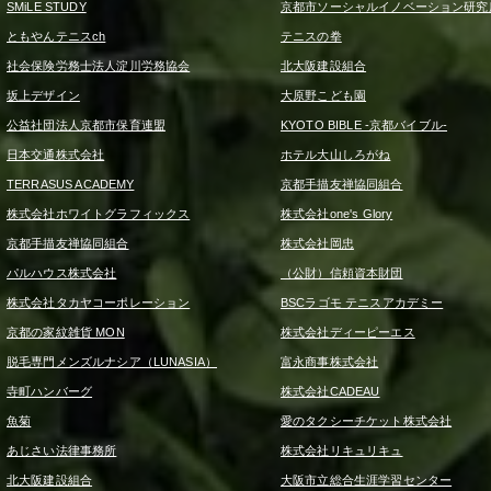
SMiLE STUDY
京都市ソーシャルイノベーション研究
ともやんテニスch
テニスの拳
社会保険労務士法人淀川労務協会
北大阪建設組合
坂上デザイン
大原野こども園
公益社団法人京都市保育連盟
KYOTO BIBLE -京都バイブル-
日本交通株式会社
ホテル大山しろがね
TERRASUS ACADEMY
京都手描友禅協同組合
株式会社ホワイトグラフィックス
株式会社one's Glory
京都手描友禅協同組合
株式会社岡忠
パルハウス株式会社
（公財）信頼資本財団
株式会社タカヤコーポレーション
BSCラゴモ テニスアカデミー
京都の家紋雑貨 MON
株式会社ディーピーエス
脱毛専門メンズルナシア（LUNASIA）
富永商事株式会社
寺町ハンバーグ
株式会社CADEAU
魚菊
愛のタクシーチケット株式会社
あじさい法律事務所
株式会社リキュリキュ
北大阪建設組合
大阪市立総合生涯学習センター