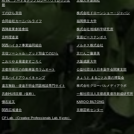
ATVK アート＆テクノロジー・ヴィレッジ京
京都大学新聞社
都
てのひら京信
株式会社ドローンショー・ジャパン
合同会社カーニバルライフ
福岡県立大学
西陣産業創造會舘
株式会社地域科学研究所
京料理道楽
箕面ピーステンボス
関西ハイタク事業協同組合
メルネス株式会社
京信ソーシャル・グッド預金てのひら
京だんご藤菜美
こおりやま発達史すごろく
大阪成蹊大学
京都市南区の自動車販売ラムオート
公益社団法人日本薬学会関東支部
京北ハイドアウェイキャンプ
きょうと まるごとお茶の博覧会
遺言無効・使途不明金問題相談専門サイト
株式会社グローバルメディアラボ
共創HUB京都（仮称）
一般社団法人京都産業都市創成研究所
懐石近又
KAROO BILTONG
関西広域連合
京都芸術センター
CP Lab.（Creative Professionals Lab. Kyoto）