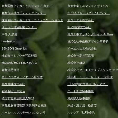
京都国際マンガ・アニメフェア[京まふ]
京都太秦シネマフェスティバル
京都市福祉ボランティアセンター
NPO法人きょうとNPOセンター
株式会社フォネックス・コミュニケーションズ
カジックス株式会社
きょうと婚活応援センター
明光精器株式会社
京都 大黒屋
電気工事マッチングサイト 4x4box
hozdesign
株式会社中山徹デザイン事務所
SENBON Graphics
イーエスエヌ株式会社
株式会社ミノウチ写真印刷
株式会社髙谷写真場
MOSAIC HOSTEL KYOTO
株式会社SRJ
京都信用金庫
株式会社クリエイティブスタジオ ゲ
西川ビジネス・ファーム研究所
漫画家・イラストレーター 永田 愁
京都食料株式会社
「Look@古文単語337」アプリ
有限会社山岸染色
エートス法律事務所
特定非営利活動法人NDA
沖縄県大阪事務所
京都府危機管理部 防災消防企画課
京焼・清水焼 松斎窯
ホームヘルプステーションといろ
ルナシア／LUNASIA