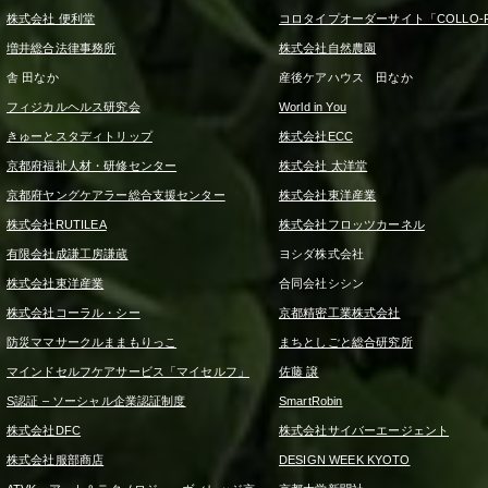
株式会社 便利堂
コロタイプオーダーサイト「COLLO-F
増井総合法律事務所
株式会社自然農園
舎 田なか
産後ケアハウス 田なか
フィジカルヘルス研究会
World in You
きゅーとスタディトリップ
株式会社ECC
京都府福祉人材・研修センター
株式会社 太洋堂
京都府ヤングケアラー総合支援センター
株式会社東洋産業
株式会社RUTILEA
株式会社フロッツカーネル
有限会社成謙工房謙蔵
ヨシダ株式会社
株式会社東洋産業
合同会社シシン
株式会社コーラル・シー
京都精密工業株式会社
防災ママサークルままもりっこ
まちとしごと総合研究所
マインドセルフケアサービス「マイセルフ」
佐藤 譲
S認証 – ソーシャル企業認証制度
SmartRobin
株式会社DFC
株式会社サイバーエージェント
株式会社服部商店
DESIGN WEEK KYOTO