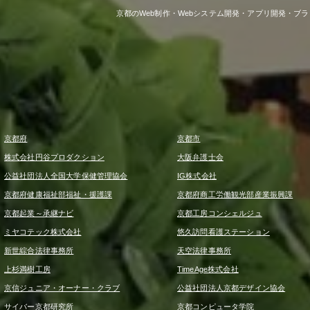
京都のWeb制作・Webシステム開発・アプリ開発・ブ
京都府
京都市
株式会社円谷プロダクション
大阪弁護士会
公益社団法人全国大学保健管理協会
IG株式会社
京都府健康福祉部福祉・援護課
京都府商工労働観光部産業振興課
京都起業～承継ナビ
京都工房コンシェルジュ
ミヤコテック株式会社
悠久訪問看護ステーション
新世綜合法律事務所
天空法律事務所
上杉満樹工房
TimeAge株式会社
京信ジュニア・オーナー・クラブ
公益社団法人京都デザイン協会
サイバー京都研究所
京都コンピュータ学院