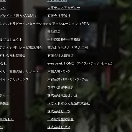
ック
大渡テニスアカデミー
サイト「親方KANSAI」
有限会社美誠社
ジカルセラピーインターナショナルアソシエーション（PTIA）
誉勘商店
援プロジェクト
中谷義宏税理士事務所
定こども園リレー就職説明会
森のようちえん どろんこ園
府社会福祉協議会
有限会社太田畳店
式会社
eyespatek HOME（アイスパテック ホーム）
くり「支援の輪」サポート
京信人材バンク
オインテリジェンス
京都産業21環 (リング) の会
ひすい法律事務所
ジャー
株式会社京染せい山
事務所
レヴェドボゥ化粧品株式会社
株式会社ビーツ
京信のいちおし
日本脂質生化学会
ル
株式会社ピクス