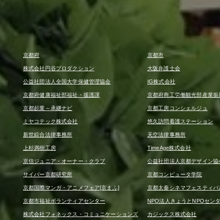
京都府
京都市
株式会社円谷プロダクション
大阪弁護士会
公益社団法人全国大学保健管理協会
IG株式会社
京都府健康福祉部福祉・援護課
京都府商工労働観光部産業振
京都起業～承継ナビ
京都工房コンシェルジュ
ミヤコテック株式会社
悠久訪問看護ステーション
新世綜合法律事務所
天空法律事務所
上杉満樹工房
TimeAge株式会社
京信ジュニア・オーナー・クラブ
公益社団法人京都デザイン協
サイバー京都研究所
京都コンピュータ学院
京都国際マンガ・アニメフェア[京まふ]
京都太秦シネマフェスティバ
京都市福祉ボランティアセンター
NPO法人きょうとNPOセン
株式会社フォネックス・コミュニケーションズ
カジックス株式会社