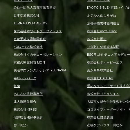
公益社団法人京都市保育連盟
KYOTO BIBLE -京都バイブル
日本交通株式会社
ホテル大山しろがね
TERRASUS ACADEMY
京都手描友禅協同組合
株式会社ホワイトグラフィックス
株式会社one's Glory
京都手描友禅協同組合
株式会社岡忠
パルハウス株式会社
（公財）信頼資本財団
株式会社タカヤコーポレーション
BSCラゴモ テニスアカデミ
京都の家紋雑貨 MON
株式会社ディーピーエス
脱毛専門メンズルナシア（LUNASIA）
富永商事株式会社
寺町ハンバーグ
株式会社CADEAU
魚菊
愛のタクシーチケット株式会
あじさい法律事務所
株式会社リキュリキュ
北大阪建設組合
大阪市立総合生涯学習センタ
株式会社 便利堂
コロタイプオーダーサイト「CO
増井総合法律事務所
株式会社自然農園
舎 田なか
産後ケアハウス 田なか