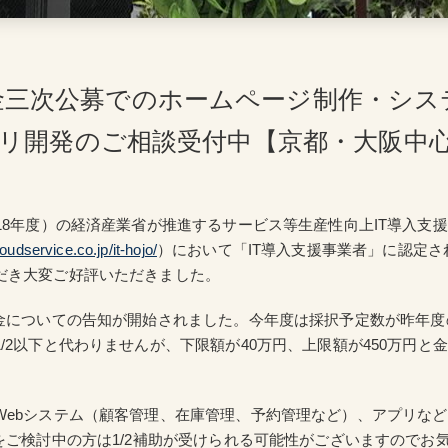
助金三次公募でのホームページ制作・シス
リ開発のご相談受付中【京都・大阪中
18年度）の経済産業省が推進するサービス等生産性向上IT導入支援
oudservice.co.jp/it-hojo/
）において「IT導入支援事業者」に認定さ
だき大変ご好評いただきました。
助金についての告知が開始されました。今年度は採択予定数が昨年度の
/2以下と代わりませんが、下限額が40万円、上限額が450万円と
Webシステム（顧客管理、在庫管理、予約管理など）、アプリな
をご検討中の方は1/2補助が受けられる可能性がございますのでお