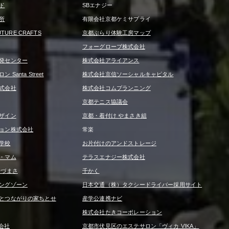
ド
SBエナジー
所
有限会社京都ケミサプライ
UTURE CRAFTS
京都ぶらり体験工房マップ
フォーグローブ株式会社
発センター
株式会社アライアンス
Santa Street
株式会社京信ソーシャルキャピタル
式会社
株式会社コムプランニング
京都テニス協議会
ザイン
京都・着付け やまさき組
ョン株式会社
常楽
学校
お片付けのアンドストレージ
・マム
テラスエナジー株式会社
うづまさ
千かく
ングゾーン
日本交通（株）タクシードライバー採用サイト
とつながりの家ちとせ
産学公連携ナビ
株式会社たきコーポレーション
式会社
京都市伏見区のエステサロン「ヴィカ VIKA」