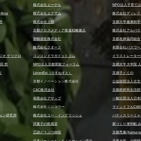
株式会社エーゲル
NPO法人子育て
box
株式会社エクザム
株式会社ディレク
所
株式会社上部
京都大学健康科学
京都クロスメディア推進戦略拠点
株式会社アルバス
都鶴酒造株式会社
京都友禅協同組合
株式会社クオーク
有限会社パスワー
ジオ ゲツクロ
コンコンドウガドットコム
イラストレーターS
田 愁
NPO法人京都景観フォーラム
京都大学大学院 
リ
ListenEst（りすねすと）
京扇子とくの
京都イノベーション株式会社
公益財団法人古文
C&C株式会社
京都府府民生活部
有限会社アサップ
一般社団法人日本
株式会社ニシコウー
マインドフルCA
ョン研究所
株式会社ユー・イングリッシュ
パティスリーミャ
洋菓子の欧風堂
家づくり便利帖 
乙訓どうぶつ病院
京都禿庵(Kamuroan
日本ソーシャル・イノベーション学会
千葉大学 小槻研