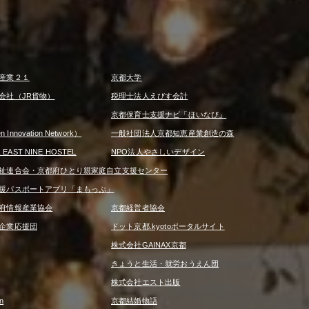
産業２１
京都大学
会社（JR貨物）
税理士法人えびす会計
京都保育士支援ナビ「ほいなび」
 Innovation Network）
一般社団法人京都知恵産業創造の森
R EAST NINE HOSTEL
NPO法人やさしいデザイン
祉連合会・京都府ひとり親家庭自立支援センター
援パスポートアプリ「まもっぷ」
府情報産業協会
京都経営者協会
企業応援団
ドット京都.kyotoポータルサイト
株式会社GAINAX京都
きょうと生活・就労おうえん団
株式会社エスト出版
n
京都結婚物語