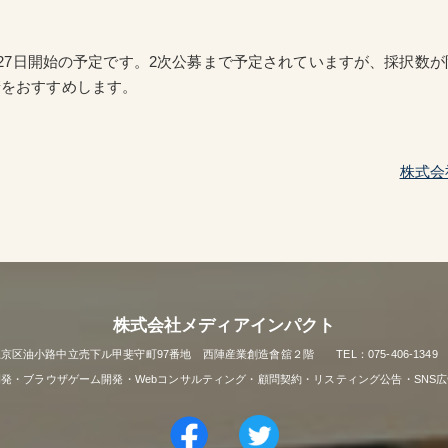
5月27日開始の予定です。2次公募まで予定されていますが、採択数
請をおすすめします。
株式会
株式会社メディアインパクト
市上京区油小路中立売下ル甲斐守町97番地 西陣産業創造會舘２階 TEL：075-406-1349 FAX
リ開発・ブラウザゲーム開発・Webコンサルティング・顧問契約・リスティング公告・SNS