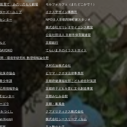
は親育て・みのりのもり劇場
モルフォカフェ（またどこかで！）
ターズ・ユニブ
イクスデザイン事務所
センター
NPO法人京都西陣町家スタジオ
株式会社ガリレオサイエンス教室
公益社団法人 京都市保育園連盟
ルド
京都銀行
AYOKO
てらいまきのイラストサイト
人間・環境学研究科 数理情報論分野
木村石油株式会社
化保存協会
ヒヤマ・クボタ法律事務所
青少年課
京都府健康福祉部こども総合対策課
応用情報学会
京都府子どもを育む文化創造事業
REセンター
京都みなみ会館
ーゴラ
京都・薫風舎
みをつくし
クアドリティクス株式会社
 Kyoto)
株式会社シースリーフィルム
究室
足と靴のお店