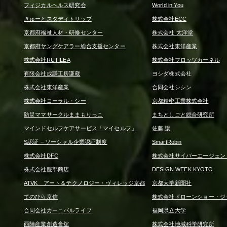
フィジカルヘルス研究会
World in You
きゅーとスタディトリップ
株式会社ECC
京都府福祉人材・研修センター
株式会社 太洋堂
京都府ヤングケアラー総合支援センター
株式会社東洋産業
株式会社RUTILEA
株式会社フロッツカーネル
有限会社成謙工房謙蔵
ヨシダ株式会社
株式会社東洋産業
合同会社シシン
株式会社コーラル・シー
京都精密工業株式会社
防災ママサークルままもりっこ
まちとしごと総合研究所
マインドセルフケアサービス「マイセルフ」
佐藤 譲
S認証 – ソーシャル企業認証制度
SmartRobin
株式会社DFC
株式会社サイバーエージェン
株式会社服部商店
DESIGN WEEK KYOTO
ATVK アート＆テクノロジー・ヴィレッジ京都
京都大学新聞社
てのひら京信
株式会社ドローンショー・ジ
合同会社カーニバルライフ
福岡県立大学
西陣産業創造會舘
株式会社地域科学研究所