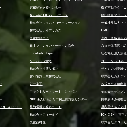
-
京都動物医療センター
御所南動物クリニ
株式会社TAOパートナーズ
建設請負マッチング
株式会社マイム・コーポレーション
一般社団法人フィ
株式会社ライフサカス
UMU
京都商談ナビ
京都・地域企業応
日本フィンランドデザイン協会
京都府保育園・認
ー
EqualityActJapan
社会福祉法人京都
ソラハルBridge
コーデンシTK株
株式会社小西リボン
子どもの居場所づ
古河電気工業株式会社
株式会社カルディ
社
岩井染工
株式会社加藤商事
ファクトリー・マート・ジャパン
株式会社サンプレ
ー
NPO法人ひらかた市民活動支援センター
田中あゆみ税理士
LLO-FULL」
星和電機の親水コート
星和電機株式会社
株式会社フィールド
ICHIOSHI - 
丸益西村屋
株式会社グローカ