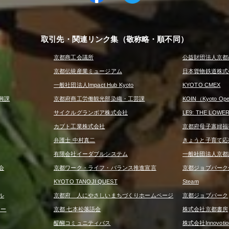
取引先・関連リンク集（敬称略・順不同）
京都商工会議所
公益財団法人京都
京都伝統産業ミュージアム
日本貨物鉄道株式
一般社団法人Impact Hub Kyoto
KYOTO CMEX
興課
京都府商工労働観光部染織・工芸課
KOIN（Kyoto Open
サイクルグランボア株式会社
LE9: THE LOWE
カブト工業株式会社
京都府母子寡婦福
弁護士 中村真二
きょうと子育て応
有限会社イーダブルシステム
一般社団法人京都
会
京都ワーク・ライフ・バランス推進宣言
京都ジョブパーク
KYOTO TANOJI QUEST
Steam
ル
京都府 人にやさしいまちづくりホームページ
京都ジョブパーク
ター
京都 七本松落語会
株式会社京都書房
醍醐コミュニティバス
株式会社Innovotio