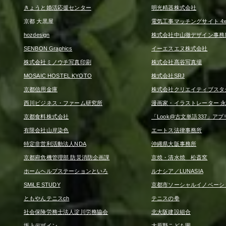
きょうと婚活応援センター
明光精器株式会社
京都 大黒屋
電気工事マッチングサイト 4x4
hozdesign
株式会社中山徹デザイン事務
SENBON Graphics
イーエスエヌ株式会社
株式会社ミノウチ写真印刷
株式会社髙谷写真場
MOSAIC HOSTEL KYOTO
株式会社SRJ
京都信用金庫
株式会社クリエイティブスタ
西川ビジネス・ファーム研究所
漫画家・イラストレーター 永
京都食料株式会社
「Look@古文単語337」アプ
有限会社山岸染色
エートス法律事務所
特定非営利活動法人NDA
沖縄県大阪事務所
京都府危機管理部 防災消防企画課
京焼・清水焼 松斎窯
ホームヘルプステーションといろ
ルナシア／LUNASIA
SMiLE STUDY
京都市ソーシャルイノベーシ
ともやんテニスch
テニスの拳
社会保険労務士法人淀川労務協会
北大阪建設組合
坂上デザイン
大原野こども園