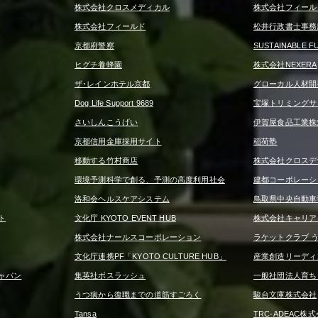
株式会社クロスメディカル
株式会社フィール
株式会社フィールド
松井行政書士事務
京都府警察
SUSTAINABLE F
ヒグチ養蜂園
株式会社NEXERA
ザ･レインホテル京都
グローカル人材開
Dog Life Support 9689
宝塚トリミングサロン 
さいしんこうげい
伊賀屋食品工業株
京都信用金庫採用サイト
稲荷塾
移動する竹村商店
株式会社クロスデ
環境予測科学で創る、予測の高度利用社会
建都コーポレーシ
洛和会ヘルスケアシステム
鳥取県中央自動車
ト
文化庁 KYOTO EVENT HUB
株式会社キャリア
株式会社ナールスコーポレーション
ラケットクラブ 
文化庁連携PF「KYOTO CULTURE HUB」
産業創造リーディ
ャパン
集英社ボスラッシュ
一般社団法人育ち
うつ病から復職までの道筋すごろく
駿台文庫株式会社
Tansa
TRC-ADEAC株