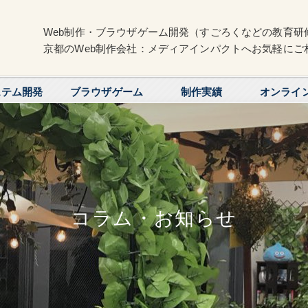
Web制作・ブラウザゲーム開発（すごろくなどの教育研
京都のWeb制作会社：メディアインパクトへお気軽にご
ステム開発
ブラウザゲーム
制作実績
オンライ
コラム・お知らせ