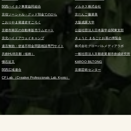
関西ハイタク事業協同組合
メルネス株式会社
京信ソーシャル・グッド預金てのひら
京だんご藤菜美
こおりやま発達史すごろく
大阪成蹊大学
京都市南区の自動車販売ラムオート
公益社団法人日本薬学会関東支部
京北ハイドアウェイキャンプ
きょうと まるごとお茶の博覧会
遺言無効・使途不明金問題相談専門サイト
株式会社グローバルメディアラボ
共創HUB京都（仮称）
一般社団法人京都産業都市創成研究所
懐石近又
KAROO BILTONG
関西広域連合
京都芸術センター
CP Lab.（Creative Professionals Lab. Kyoto）