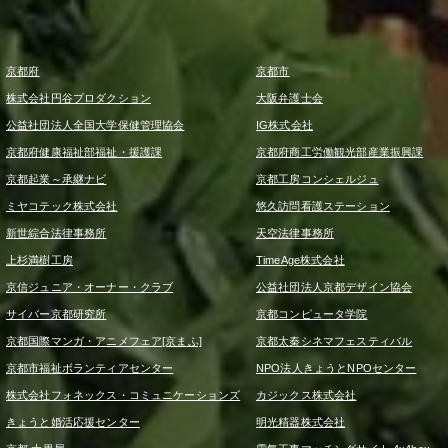
京都府
京都市
株式会社円谷プロダクション
大阪弁護士会
公益社団法人全国大学保健管理協会
IG株式会社
京都府健康福祉部福祉・援護課
京都府商工労働観光部産業振興課
京都起業～承継ナビ
京都工房コンシェルジュ
ミヤコテック株式会社
悠久訪問看護ステーション
新世綜合法律事務所
天空法律事務所
上杉満樹工房
TimeAge株式会社
京信ジュニア・オーナー・クラブ
公益社団法人京都デザイン協会
サイバー京都研究所
京都コンピュータ学院
京都国際マンガ・アニメフェア[京まふ]
京都太秦シネマフェスティバル
京都市福祉ボランティアセンター
NPO法人きょうとNPOセンター
株式会社フォネックス・コミュニケーションズ
カジックス株式会社
きょうと婚活応援センター
明光精器株式会社