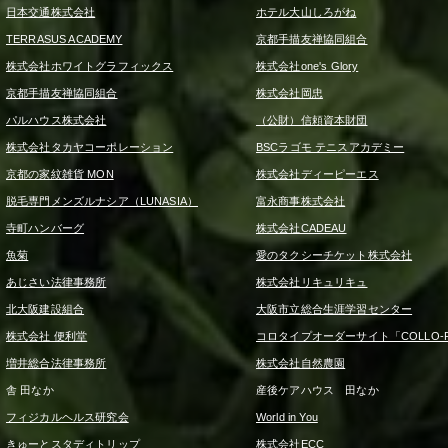
日本交通株式会社
ホテル大山しろがね
TERRASUS ACADEMY
京都手描友禅協同組合
株式会社ホワイトグラフィックス
株式会社one's Glory
京都手描友禅協同組合
株式会社岡忠
パルハウス株式会社
（公財）信頼資本財団
株式会社タカヤコーポレーション
BSCラゴモ テニスアカデミー
京都の家紋雑貨 MON
株式会社ディーピーエス
脱毛専門メンズルナシア（LUNASIA）
富永商事株式会社
寺町ハンバーグ
株式会社CADEAU
魚菊
愛のタクシーチケット株式会社
あじさい法律事務所
株式会社リキュリキュ
北大阪建設組合
大阪市立総合生涯学習センター
株式会社 便利堂
コロタイプオーダーサイト「COLLO-F
増井総合法律事務所
株式会社自然農園
舎 田なか
産後ケアハウス 田なか
フィジカルヘルス研究会
World in You
きゅーとスタディトリップ
株式会社ECC