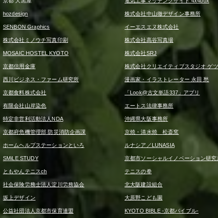
京都 大黒屋
電気工事マッチングサイト 4x4box
hozdesign
株式会社中山徹デザイン事務所
SENBON Graphics
イーエスエヌ株式会社
株式会社ミノウチ写真印刷
株式会社髙谷写真場
MOSAIC HOSTEL KYOTO
株式会社SRJ
京都信用金庫
株式会社クリエイティブスタジオ ゲ
西川ビジネス・ファーム研究所
漫画家・イラストレーター 永田 愁
京都食料株式会社
「Look@古文単語337」アプリ
有限会社山岸染色
エートス法律事務所
特定非営利活動法人NDA
沖縄県大阪事務所
京都府危機管理部 防災消防企画課
京焼・清水焼 松斎窯
ホームヘルプステーションといろ
ルナシア／LUNASIA
SMiLE STUDY
京都市ソーシャルイノベーション研究
ともやんテニスch
テニスの拳
社会保険労務士法人淀川労務協会
北大阪建設組合
坂上デザイン
大原野こども園
公益社団法人京都市保育連盟
KYOTO BIBLE -京都バイブル-