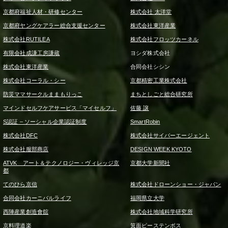
京都府福祉人材・研修センター
株式会社 太洋堂
京都府ヤングケアラー総合支援センター
株式会社東洋産業
株式会社RUTILEA
株式会社フロッツカーネル
有限会社成謙工房謙蔵
ヨシダ株式会社
株式会社東洋産業
合同会社シシン
株式会社コーラル・シー
京都精密工業株式会社
防災ママサークルままもりっこ
まちとしごと総合研究所
マインドセルフケアサービス「マイセルフ」
佐藤 譲
S認証 – ソーシャル企業認証制度
SmartRobin
株式会社DFC
株式会社サイバーエージェント
株式会社服部商店
DESIGN WEEK KYOTO
ATVK アート＆テクノロジー・ヴィレッジ京
京都大学新聞社
都
てのひら京信
株式会社ドローンショー・ジャパン
合同会社カーニバルライフ
福岡県立大学
西陣産業創造會舘
株式会社地域科学研究所
京料理道楽
箕面ピーステンボス