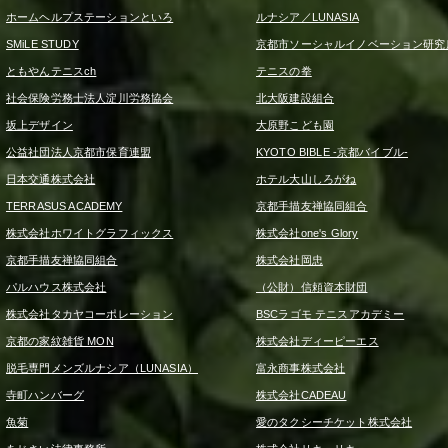
ホームヘルプステーションといろ
ルナシア／LUNASIA
SMiLE STUDY
京都市ソーシャルイノベーション研究
ともやんテニスch
テニスの拳
社会保険労務士法人淀川労務協会
北大阪建設組合
坂上デザイン
大原野こども園
公益社団法人京都市保育連盟
KYOTO BIBLE -京都バイブル-
日本交通株式会社
ホテル大山しろがね
TERRASUS ACADEMY
京都手描友禅協同組合
株式会社ホワイトグラフィックス
株式会社one's Glory
京都手描友禅協同組合
株式会社岡忠
パルハウス株式会社
（公財）信頼資本財団
株式会社タカヤコーポレーション
BSCラゴモ テニスアカデミー
京都の家紋雑貨 MON
株式会社ディーピーエス
脱毛専門メンズルナシア（LUNASIA）
富永商事株式会社
寺町ハンバーグ
株式会社CADEAU
魚菊
愛のタクシーチケット株式会社