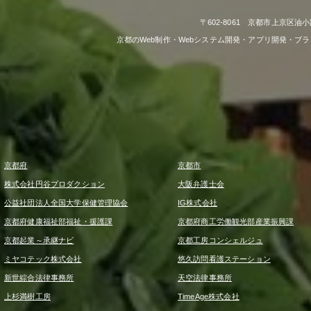
〒602-8061 京都市上京区油小
京都のWeb制作・Webシステム開発・アプリ開発・ブ
京都府
京都市
株式会社円谷プロダクション
大阪弁護士会
公益社団法人全国大学保健管理協会
IG株式会社
京都府健康福祉部福祉・援護課
京都府商工労働観光部産業振興課
京都起業～承継ナビ
京都工房コンシェルジュ
ミヤコテック株式会社
悠久訪問看護ステーション
新世綜合法律事務所
天空法律事務所
上杉満樹工房
TimeAge株式会社