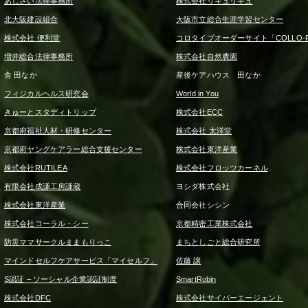
あじさい法律事務所
株式会社リキュリキュ
北大阪建設組合
大阪市立総合生涯学習センター
株式会社 便利堂
コロタイプオーダーサイト「COLLO-F
増井総合法律事務所
株式会社自然農園
舎 田なか
産後ケアハウス 田なか
フィジカルヘルス研究会
World in You
きゅーとスタディトリップ
株式会社ECC
京都府福祉人材・研修センター
株式会社 太洋堂
京都府ヤングケアラー総合支援センター
株式会社東洋産業
株式会社RUTILEA
株式会社フロッツカーネル
有限会社成謙工房謙蔵
ヨシダ株式会社
株式会社東洋産業
合同会社シシン
株式会社コーラル・シー
京都精密工業株式会社
防災ママサークルままもりっこ
まちとしごと総合研究所
マインドセルフケアサービス「マイセルフ」
佐藤 譲
S認証 – ソーシャル企業認証制度
SmartRobin
株式会社DFC
株式会社サイバーエージェント