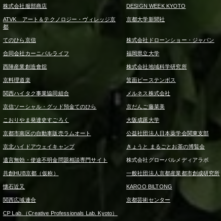
株式会社服部商店
DESIGN WEEK KYOTO
ATVK アート＆テクノロジー・ヴィレッジ京
京都大学新聞社
都
てのひら京信
株式会社ドローンショー・ジャパン
合同会社カーニバルライフ
福岡県立大学
西陣産業創造會舘
株式会社地域科学研究所
京料理道楽
箕面ピーステンボス
関西ハイタク事業協同組合
メルネス株式会社
京信ソーシャル・グッド預金てのひら
京だんご藤菜美
こおりやま発達史すごろく
大阪成蹊大学
京都市南区の自動車販売ラムオート
公益社団法人日本薬学会関東支部
京北ハイドアウェイキャンプ
きょうと まるごとお茶の博覧会
遺言無効・使途不明金問題相談専門サイト
株式会社グローバルメディアラボ
共創HUB京都（仮称）
一般社団法人京都産業都市創成研究所
懐石近又
KAROO BILTONG
関西広域連合
京都芸術センター
CP Lab.（Creative Professionals Lab. Kyoto）