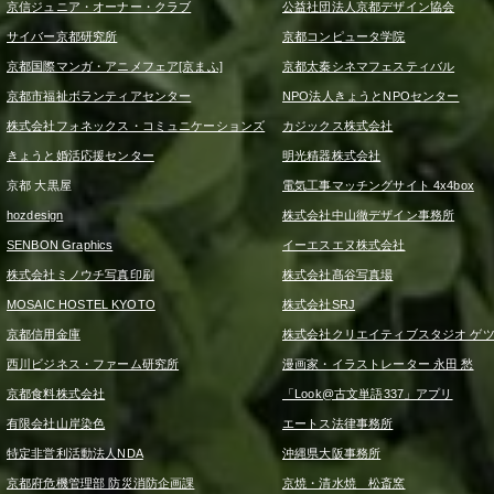
京信ジュニア・オーナー・クラブ
公益社団法人京都デザイン協会
サイバー京都研究所
京都コンピュータ学院
京都国際マンガ・アニメフェア[京まふ]
京都太秦シネマフェスティバル
京都市福祉ボランティアセンター
NPO法人きょうとNPOセンター
株式会社フォネックス・コミュニケーションズ
カジックス株式会社
きょうと婚活応援センター
明光精器株式会社
京都 大黒屋
電気工事マッチングサイト 4x4box
hozdesign
株式会社中山徹デザイン事務所
SENBON Graphics
イーエスエヌ株式会社
株式会社ミノウチ写真印刷
株式会社髙谷写真場
MOSAIC HOSTEL KYOTO
株式会社SRJ
京都信用金庫
株式会社クリエイティブスタジオ ゲ
西川ビジネス・ファーム研究所
漫画家・イラストレーター 永田 愁
京都食料株式会社
「Look@古文単語337」アプリ
有限会社山岸染色
エートス法律事務所
特定非営利活動法人NDA
沖縄県大阪事務所
京都府危機管理部 防災消防企画課
京焼・清水焼 松斎窯