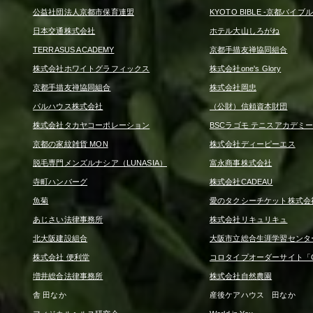
公益社団法人京都市保育連盟
KYOTO BIBLE -京都バイブル
日本交通株式会社
ホテル大山しろがね
TERRASUS ACADEMY
京都手描友禅協同組合
株式会社ホワイトグラフィックス
株式会社one's Glory
京都手描友禅協同組合
株式会社岡忠
パルハウス株式会社
（公財）信頼資本財団
株式会社タカヤコーポレーション
BSCラゴモ テニスアカデミ
京都の家紋雑貨 MON
株式会社ディーピーエス
脱毛専門メンズルナシア（LUNASIA）
富永商事株式会社
寺町ハンバーグ
株式会社CADEAU
魚菊
愛のタクシーチケット株式会
あじさい法律事務所
株式会社リキュリキュ
北大阪建設組合
大阪市立総合生涯学習センタ
株式会社 便利堂
コロタイプオーダーサイト「CO
増井総合法律事務所
株式会社自然農園
舎 田なか
産後ケアハウス 田なか