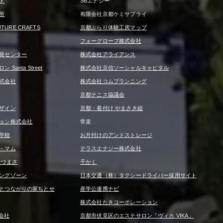
ド
SBエナジー
所
有限会社京都ケミサプライ
UTURE CRAFTS
京都ぶらり体験工房マップ
フォーグローブ株式会社
発センター
株式会社アライアンス
Santa Street
株式会社京信ソーシャルキャピタル
式会社
株式会社コムプランニング
京都テニス協議会
ザイン
京都・着付け やまさき組
ョン株式会社
常楽
学校
お片付けのアンドストレージ
・マム
テラスエナジー株式会社
うづまさ
千かく
ングゾーン
日本交通（株）タクシードライバー採用サイト
とつながりの家ちとせ
産学公連携ナビ
株式会社たきコーポレーション
式会社
京都市伏見区のエステサロン「ヴィカ VIKA」