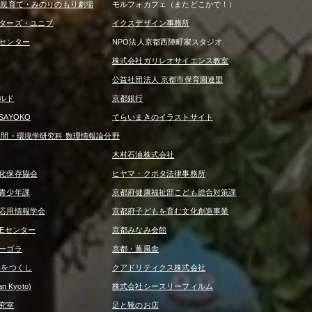
は親育て・みのりのもり劇場
モルフォカフェ（またどこかで！）
ターズ・ユニブ
イクスデザイン事務所
センター
NPO法人京都西陣町家スタジオ
株式会社ガリレオサイエンス教室
公益社団法人 京都市保育園連盟
ルド
京都銀行
AYOKO
てらいまきのイラストサイト
人間・環境学研究科 数理情報論分野
木村石油株式会社
化保存協会
ヒヤマ・クボタ法律事務所
青少年課
京都府健康福祉部こども総合対策課
応用情報学会
京都府子どもを育む文化創造事業
REセンター
京都みなみ会館
ーゴラ
京都・薫風舎
みをつくし
クアドリティクス株式会社
 Kyoto)
株式会社シースリーフィルム
究室
足と靴のお店