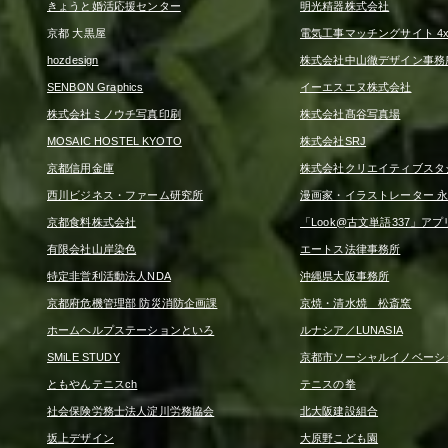
きょうと婚活応援センター
明光精器株式会社
京都 大黒屋
電気工事マッチングサイト 4x4
hozdesign
株式会社中山徹デザイン事務
SENBON Graphics
イーエスエヌ株式会社
株式会社ミノウチ写真印刷
株式会社髙谷写真場
MOSAIC HOSTEL KYOTO
株式会社SRJ
京都信用金庫
株式会社クリエイティブスタ
西川ビジネス・ファーム研究所
漫画家・イラストレーター 永
京都食料株式会社
「Look@古文単語337」アプ
有限会社山岸染色
エートス法律事務所
特定非営利活動法人NDA
沖縄県大阪事務所
京都府危機管理部 防災消防企画課
京焼・清水焼 松斎窯
ホームヘルプステーションといろ
ルナシア／LUNASIA
SMiLE STUDY
京都市ソーシャルイノベーシ
ともやんテニスch
テニスの拳
社会保険労務士法人淀川労務協会
北大阪建設組合
坂上デザイン
大原野こども園