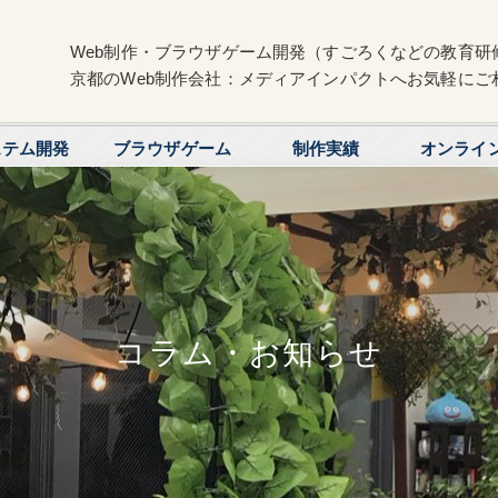
Web制作・ブラウザゲーム開発（すごろくなどの教育研
京都のWeb制作会社：メディアインパクトへお気軽にご
ステム開発
ブラウザゲーム
制作実績
オンライ
コラム・お知らせ