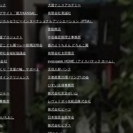
ック
大渡テニスアカデミー
サイト「親方KANSAI」
有限会社美誠社
ジカルセラピーインターナショナルアソシエーション（PTIA）
誉勘商店
援プロジェクト
中谷義宏税理士事務所
定こども園リレー就職説明会
森のようちえん どろんこ園
府社会福祉協議会
有限会社太田畳店
式会社
eyespatek HOME（アイスパテック ホーム）
くり「支援の輪」サポート
京信人材バンク
オインテリジェンス
京都産業21環 (リング) の会
ひすい法律事務所
ジャー
株式会社京染せい山
事務所
レヴェドボゥ化粧品株式会社
株式会社ビーツ
京信のいちおし
日本脂質生化学会
ル
株式会社ピクス