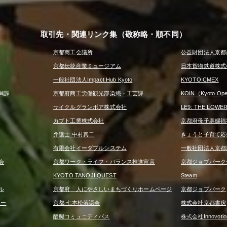
取引先・関連リンク集（敬称略・順不同）
京都商工会議所
公益財団法人京都
京都伝統産業ミュージアム
日本貨物鉄道株式
一般社団法人Impact Hub Kyoto
KYOTO CMEX
興課
京都府商工労働観光部染織・工芸課
KOIN（Kyoto Open
サイクルグランボア株式会社
LE9: THE LOWE
カブト工業株式会社
京都府母子寡婦福
弁護士 中村真二
きょうと子育て応
有限会社イーダブルシステム
一般社団法人京都
会
京都ワーク・ライフ・バランス推進宣言
京都ジョブパーク
KYOTO TANOJI QUEST
Steam
ル
京都府 人にやさしいまちづくりホームページ
京都ジョブパーク
ター
京都 七本松落語会
株式会社京都書房
醍醐コミュニティバス
株式会社Innovotio