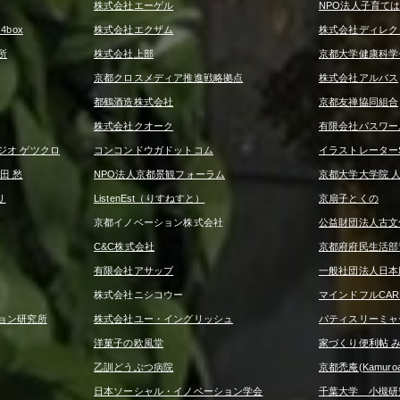
株式会社エーゲル
NPO法人子育て
box
株式会社エクザム
株式会社ディレク
所
株式会社上部
京都大学健康科学
京都クロスメディア推進戦略拠点
株式会社アルバス
都鶴酒造株式会社
京都友禅協同組合
株式会社クオーク
有限会社パスワー
ジオ ゲツクロ
コンコンドウガドットコム
イラストレーターS
田 愁
NPO法人京都景観フォーラム
京都大学大学院 
リ
ListenEst（りすねすと）
京扇子とくの
京都イノベーション株式会社
公益財団法人古文
C&C株式会社
京都府府民生活部
有限会社アサップ
一般社団法人日本
株式会社ニシコウー
マインドフルCA
ョン研究所
株式会社ユー・イングリッシュ
パティスリーミャ
洋菓子の欧風堂
家づくり便利帖 
乙訓どうぶつ病院
京都禿庵(Kamuroan
日本ソーシャル・イノベーション学会
千葉大学 小槻研