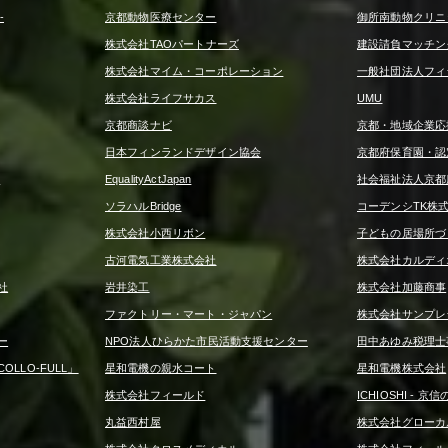
-
京都動物医療センター
御所南動物クリニ
株式会社TAOパートナーズ
建設請負マッチング
株式会社マイム・コーポレーション
一般社団法人フィ
株式会社ライフサカス
UMU
京都商談ナビ
京都・地域企業応
日本フィンランドデザイン協会
京都府保育園・認
ー
EqualityActJapan
社会福祉法人京都
ソラハルBridge
コーデンシTK株
株式会社小西リボン
子どもの居場所づ
古河電気工業株式会社
株式会社カルディ
社
岩井染工
株式会社加藤商事
ファクトリー・マート・ジャパン
株式会社サンプレ
ー
NPO法人ひらかた市民活動支援センター
田中あゆみ税理士
LLO-FULL」
星和電機の親水コート
星和電機株式会社
株式会社フィールド
ICHIOSHI - 
丸益西村屋
株式会社グローカ