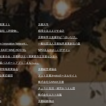
産業２１
京都大学
会社（JR貨物）
税理士法人えびす会計
京都保育士支援ナビ「ほいなび」
 Innovation Network）
一般社団法人京都知恵産業創造の森
R EAST NINE HOSTEL
NPO法人やさしいデザイン
祉連合会・京都府ひとり親家庭自立支援センター
援パスポートアプリ「まもっぷ」
府情報産業協会
京都経営者協会
企業応援団
ドット京都.kyotoポータルサイト
株式会社GAINAX京都
きょうと生活・就労おうえん団
株式会社エスト出版
n
京都結婚物語