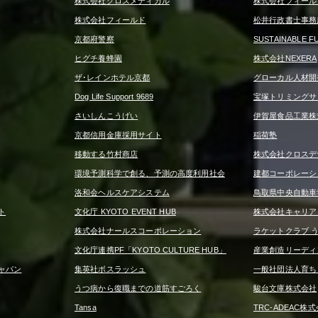
株式会社クロスメディカル
株式会社フィール
株式会社フィールド
松井行政書士事務
京都府警察
SUSTAINABLE F
ヒグチ養蜂園
株式会社NEXERA
ザ･レインホテル京都
グローカル人材開
Dog Life Support 9689
宝塚トリミングサロン 
さいしんこうげい
伊賀屋食品工業株
京都信用金庫採用サイト
稲荷塾
移動する竹村商店
株式会社クロスデ
環境予測科学で創る、予測の高度利用社会
建都コーポレーシ
洛和会ヘルスケアシステム
鳥取県中央自動車
ト
文化庁 KYOTO EVENT HUB
株式会社キャリア
株式会社ナールスコーポレーション
ラケットクラブ 
文化庁連携PF「KYOTO CULTURE HUB」
産業創造リーディ
ャパン
集英社ボスラッシュ
一般社団法人育ち
うつ病から復職までの道筋すごろく
駿台文庫株式会社
Tansa
TRC-ADEAC株