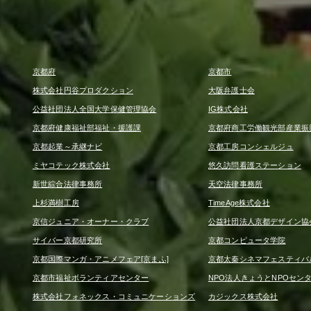
京都府
京都市
株式会社円谷プロダクション
大阪弁護士会
公益社団法人全国大学保健管理協会
IG株式会社
京都府健康福祉部福祉・援護課
京都府商工労働観光部産業振
京都起業～承継ナビ
京都工房コンシェルジュ
ミヤコテック株式会社
悠久訪問看護ステーション
新世綜合法律事務所
天空法律事務所
上杉満樹工房
TimeAge株式会社
京信ジュニア・オーナー・クラブ
公益社団法人京都デザイン協
サイバー京都研究所
京都コンピュータ学院
京都国際マンガ・アニメフェア[京まふ]
京都太秦シネマフェスティバ
京都市福祉ボランティアセンター
NPO法人きょうとNPOセン
株式会社フォネックス・コミュニケーションズ
カジックス株式会社