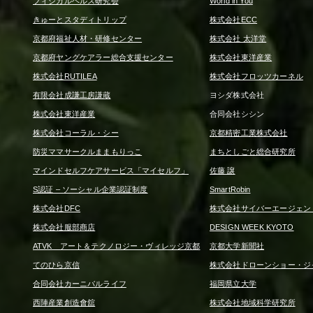
フィジカルヘルス研究会
World in You
きゅーとスタディトリップ
株式会社ECC
京都府福祉人材・研修センター
株式会社 太洋堂
京都府ヤングケアラー総合支援センター
株式会社東洋産業
株式会社RUTILEA
株式会社フロッツカーネル
有限会社成謙工房謙蔵
ヨシダ株式会社
株式会社東洋産業
合同会社シシン
株式会社コーラル・シー
京都精密工業株式会社
防災ママサークルままもりっこ
まちとしごと総合研究所
マインドセルフケアサービス「マイセルフ」
佐藤 譲
S認証 – ソーシャル企業認証制度
SmartRobin
株式会社DFC
株式会社サイバーエージェン
株式会社服部商店
DESIGN WEEK KYOTO
ATVK アート＆テクノロジー・ヴィレッジ京都
京都大学新聞社
てのひら京信
株式会社ドローンショー・ジ
合同会社カーニバルライフ
福岡県立大学
西陣産業創造會舘
株式会社地域科学研究所