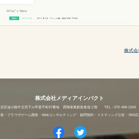
株式会
株式会社メディアインパクト
市上京区油小路中立売下ル甲斐守町97番地 西陣産業創造會舘２階 TEL：075-406-1349 FAX
リ開発・ブラウザゲーム開発・Webコンサルティング・顧問契約・リスティング公告・SNS