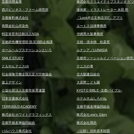
京都信用金庫
株式会社クリエイティブスタジオ ゲ
西川ビジネス・ファーム研究所
漫画家・イラストレーター 永田 愁
京都食料株式会社
「Look@古文単語337」アプリ
有限会社山岸染色
エートス法律事務所
特定非営利活動法人NDA
沖縄県大阪事務所
京都府危機管理部 防災消防企画課
京焼・清水焼 松斎窯
ホームヘルプステーションといろ
ルナシア／LUNASIA
SMiLE STUDY
京都市ソーシャルイノベーション研究
ともやんテニスch
テニスの拳
社会保険労務士法人淀川労務協会
北大阪建設組合
坂上デザイン
大原野こども園
公益社団法人京都市保育連盟
KYOTO BIBLE -京都バイブル-
日本交通株式会社
ホテル大山しろがね
TERRASUS ACADEMY
京都手描友禅協同組合
株式会社ホワイトグラフィックス
株式会社one's Glory
京都手描友禅協同組合
株式会社岡忠
パルハウス株式会社
（公財）信頼資本財団