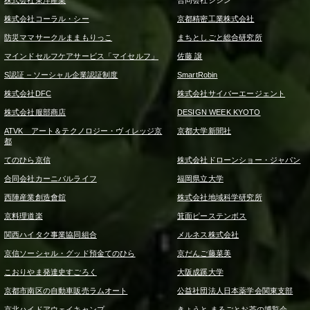
株式会社コーラル・シー
京都精密工業株式会社
防災ママサークルままもりっこ
まちとしごと総合研究所
マインドセルフケアサービス「マイセルフ」
佐藤 譲
S認証 – ソーシャル企業認証制度
SmartRobin
株式会社DFC
株式会社サイバーエージェント
株式会社服部商店
DESIGN WEEK KYOTO
ATVK アート＆テクノロジー・ヴィレッジ京
京都大学新聞社
都
てのひら京信
株式会社ドローンショー・ジャパン
合同会社カーニバルライフ
福岡県立大学
西陣産業創造會舘
株式会社地域科学研究所
京料理道楽
箕面ピーステンボス
関西ハイタク事業協同組合
メルネス株式会社
京信ソーシャル・グッド預金てのひら
京だんご藤菜美
こおりやま発達史すごろく
大阪成蹊大学
京都市南区の自動車販売ラムオート
公益社団法人日本薬学会関東支部
京北ハイドアウェイキャンプ
きょうと まるごとお茶の博覧会