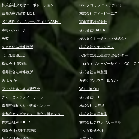
株式会社タカヤコーポレーション
BSCラゴモ テニスアカデミー
京都の家紋雑貨 MON
株式会社ディーピーエス
脱毛専門メンズルナシア（LUNASIA）
富永商事株式会社
寺町ハンバーグ
株式会社CADEAU
魚菊
愛のタクシーチケット株式会社
あじさい法律事務所
株式会社リキュリキュ
北大阪建設組合
大阪市立総合生涯学習センター
株式会社 便利堂
コロタイプオーダーサイト「COLLO-F
増井総合法律事務所
株式会社自然農園
舎 田なか
産後ケアハウス 田なか
フィジカルヘルス研究会
World in You
きゅーとスタディトリップ
株式会社ECC
京都府福祉人材・研修センター
株式会社 太洋堂
京都府ヤングケアラー総合支援センター
株式会社東洋産業
株式会社RUTILEA
株式会社フロッツカーネル
有限会社成謙工房謙蔵
ヨシダ株式会社
株式会社東洋産業
合同会社シシン