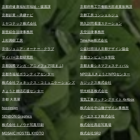
京都府健康福祉部福祉・援護課
京都府商工労働観光部産業振興課
京都起業～承継ナビ
京都工房コンシェルジュ
ミヤコテック株式会社
悠久訪問看護ステーション
新世綜合法律事務所
天空法律事務所
上杉満樹工房
TimeAge株式会社
京信ジュニア・オーナー・クラブ
公益社団法人京都デザイン協会
サイバー京都研究所
京都コンピュータ学院
京都国際マンガ・アニメフェア[京まふ]
京都太秦シネマフェスティバル
京都市福祉ボランティアセンター
NPO法人きょうとNPOセンター
株式会社フォネックス・コミュニケーションズ
カジックス株式会社
きょうと婚活応援センター
明光精器株式会社
京都 大黒屋
電気工事マッチングサイト 4x4box
hozdesign
株式会社中山徹デザイン事務所
SENBON Graphics
イーエスエヌ株式会社
株式会社ミノウチ写真印刷
株式会社髙谷写真場
MOSAIC HOSTEL KYOTO
株式会社SRJ