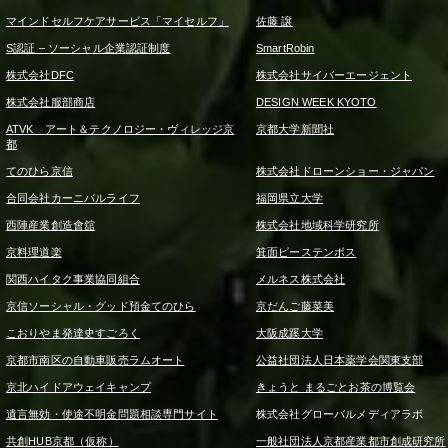
マインドセルフケアサービス「マイセルフ」
佐藤 譲
S認証 – ソーシャル企業認証制度
SmartRobin
株式会社DFC
株式会社サイバーエージェント
株式会社服部商店
DESIGN WEEK KYOTO
ATVK アート＆テクノロジー・ヴィレッジ京
京都大学新聞社
都
てのひら京信
株式会社ドローンショー・ジャパン
合同会社カーニバルライフ
福岡県立大学
西陣産業創造會舘
株式会社地域科学研究所
京料理道楽
箕面ピーステンボス
関西ハイタク事業協同組合
メルネス株式会社
京信ソーシャル・グッド預金てのひら
京だんご藤菜美
こおりやま発達史すごろく
大阪成蹊大学
京都市南区の自動車販売ラムオート
公益社団法人日本薬学会関東支部
京北ハイドアウェイキャンプ
きょうと まるごとお茶の博覧会
遺言無効・使途不明金問題相談専門サイト
株式会社グローバルメディアラボ
共創HUB京都（仮称）
一般社団法人京都産業都市創成研究所