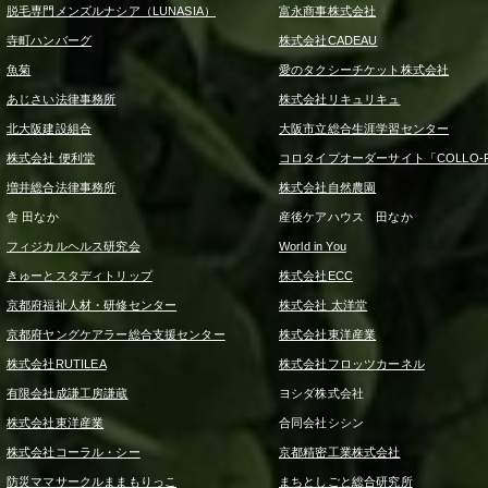
脱毛専門メンズルナシア（LUNASIA）
富永商事株式会社
寺町ハンバーグ
株式会社CADEAU
魚菊
愛のタクシーチケット株式会社
あじさい法律事務所
株式会社リキュリキュ
北大阪建設組合
大阪市立総合生涯学習センター
株式会社 便利堂
コロタイプオーダーサイト「COLLO-F
増井総合法律事務所
株式会社自然農園
舎 田なか
産後ケアハウス 田なか
フィジカルヘルス研究会
World in You
きゅーとスタディトリップ
株式会社ECC
京都府福祉人材・研修センター
株式会社 太洋堂
京都府ヤングケアラー総合支援センター
株式会社東洋産業
株式会社RUTILEA
株式会社フロッツカーネル
有限会社成謙工房謙蔵
ヨシダ株式会社
株式会社東洋産業
合同会社シシン
株式会社コーラル・シー
京都精密工業株式会社
防災ママサークルままもりっこ
まちとしごと総合研究所