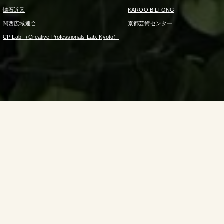
懐石近又
KAROO BILTONG
関西広域連合
京都芸術センター
CP Lab.（Creative Professionals Lab. Kyoto）