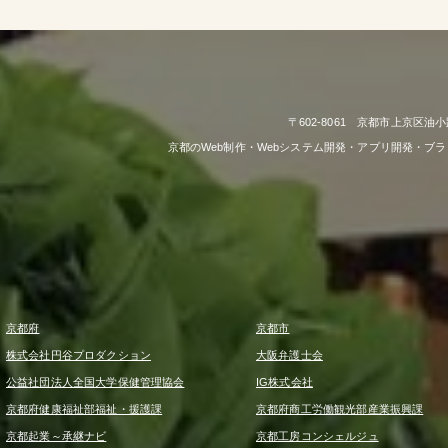
〒602-8061 京都市上京区油小
京都のWeb制作・Webシステム開発・アプリ開発・ブ
京都府
京都市
株式会社円谷プロダクション
大阪弁護士会
公益社団法人全国大学保健管理協会
IG株式会社
京都府健康福祉部福祉・援護課
京都府商工労働観光部産業振興課
京都起業～承継ナビ
京都工房コンシェルジュ