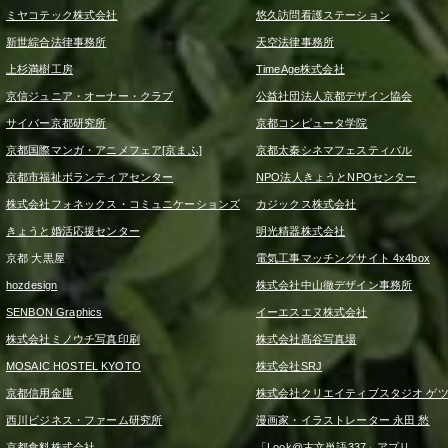
ミヤコテック株式会社
悠久訪問看護ステーション
新世綜合法律事務所
天空法律事務所
上杉満樹工房
TimeAge株式会社
京信ジュニア・オーナー・クラブ
公益社団法人京都デザイン協会
サイバー京都研究所
京都コンピュータ学院
京都国際マンガ・アニメフェア[京まふ]
京都太秦シネマフェスティバル
京都市福祉ボランティアセンター
NPO法人きょうとNPOセンター
株式会社フォネックス・コミュニケーションズ
カジックス株式会社
きょうと婚活応援センター
明光精器株式会社
京都 大黒屋
電気工事マッチングサイト 4x4box
hozdesign
株式会社中山徹デザイン事務所
SENBON Graphics
イーエスエヌ株式会社
株式会社ミノウチ写真印刷
株式会社髙谷写真場
MOSAIC HOSTEL KYOTO
株式会社SRJ
京都信用金庫
株式会社クリエイティブスタジオ ゲ
西川ビジネス・ファーム研究所
漫画家・イラストレーター 永田 愁
京都食料株式会社
「Look@古文単語337」アプリ