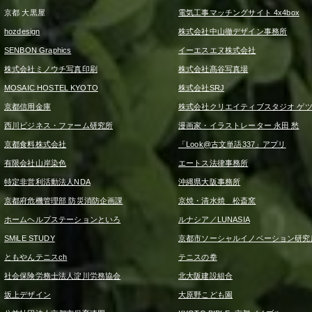
京都 大黒屋
電気工事マッチングサイト 4x4box
hozdesign
株式会社中山徹デザイン事務所
SENBON Graphics
イーエスエヌ株式会社
株式会社ミノウチ写真印刷
株式会社髙谷写真場
MOSAIC HOSTEL KYOTO
株式会社SRJ
京都信用金庫
株式会社クリエイティブスタジオ ゲ
西川ビジネス・ファーム研究所
漫画家・イラストレーター 永田 愁
京都食料株式会社
「Look@古文単語337」アプリ
有限会社山岸染色
エートス法律事務所
特定非営利活動法人NDA
沖縄県大阪事務所
京都府危機管理部 防災消防企画課
京焼・清水焼 松斎窯
ホームヘルプステーションといろ
ルナシア／LUNASIA
SMiLE STUDY
京都市ソーシャルイノベーション研究
ともやんテニスch
テニスの拳
社会保険労務士法人淀川労務協会
北大阪建設組合
坂上デザイン
大原野こども園