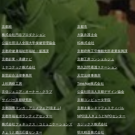
京都府
京都市
株式会社円谷プロダクション
大阪弁護士会
公益社団法人全国大学保健管理協会
IG株式会社
京都府健康福祉部福祉・援護課
京都府商工労働観光部産業振興課
京都起業～承継ナビ
京都工房コンシェルジュ
ミヤコテック株式会社
悠久訪問看護ステーション
新世綜合法律事務所
天空法律事務所
上杉満樹工房
TimeAge株式会社
京信ジュニア・オーナー・クラブ
公益社団法人京都デザイン協会
サイバー京都研究所
京都コンピュータ学院
京都国際マンガ・アニメフェア[京まふ]
京都太秦シネマフェスティバル
京都市福祉ボランティアセンター
NPO法人きょうとNPOセンター
株式会社フォネックス・コミュニケーションズ
カジックス株式会社
きょうと婚活応援センター
明光精器株式会社