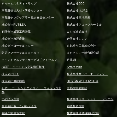
きゅーとスタディトリップ
株式会社ECC
京都府福祉人材・研修センター
株式会社 太洋堂
京都府ヤングケアラー総合支援センター
株式会社東洋産業
株式会社RUTILEA
株式会社フロッツカーネル
有限会社成謙工房謙蔵
ヨシダ株式会社
株式会社東洋産業
合同会社シシン
株式会社コーラル・シー
京都精密工業株式会社
防災ママサークルままもりっこ
まちとしごと総合研究所
マインドセルフケアサービス「マイセルフ」
佐藤 譲
S認証 – ソーシャル企業認証制度
SmartRobin
株式会社DFC
株式会社サイバーエージェント
株式会社服部商店
DESIGN WEEK KYOTO
ATVK アート＆テクノロジー・ヴィレッジ京
京都大学新聞社
都
てのひら京信
株式会社ドローンショー・ジャパン
合同会社カーニバルライフ
福岡県立大学
西陣産業創造會舘
株式会社地域科学研究所