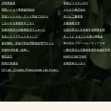
京料理道楽
箕面ピーステンボス
関西ハイタク事業協同組合
メルネス株式会社
京信ソーシャル・グッド預金てのひら
京だんご藤菜美
こおりやま発達史すごろく
大阪成蹊大学
京都市南区の自動車販売ラムオート
公益社団法人日本薬学会関東支部
京北ハイドアウェイキャンプ
きょうと まるごとお茶の博覧会
遺言無効・使途不明金問題相談専門サイト
株式会社グローバルメディアラボ
共創HUB京都（仮称）
一般社団法人京都産業都市創成研究所
懐石近又
KAROO BILTONG
関西広域連合
京都芸術センター
CP Lab.（Creative Professionals Lab. Kyoto）