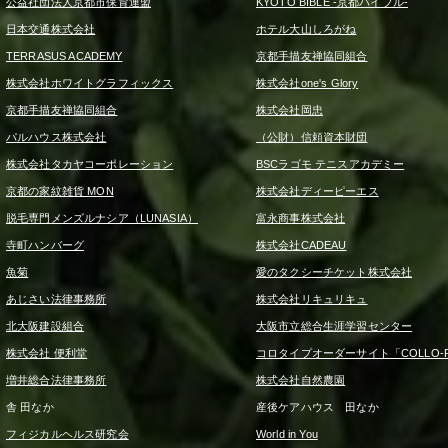
公益社団法人京都市保育連盟
KYOTO BIBLE -京都バイブル-
日本交通株式会社
ホテル大山しろがね
TERRASUS ACADEMY
京都手描友禅協同組合
株式会社ホワイトグラフィックス
株式会社one's Glory
京都手描友禅協同組合
株式会社岡忠
パルハウス株式会社
（公財）信頼資本財団
株式会社タカヤコーポレーション
BSCラゴモ テニスアカデミー
京都の家紋雑貨 MON
株式会社ディーピーエス
脱毛専門メンズルナシア（LUNASIA）
富永商事株式会社
寺町ハンバーグ
株式会社CADEAU
魚菊
愛のタクシーチケット株式会社
あじさい法律事務所
株式会社リキュリキュ
北大阪建設組合
大阪市立総合生涯学習センター
株式会社 便利堂
コロタイプオーダーサイト「COLLO-F
増井総合法律事務所
株式会社自然農園
舎 田なか
産後ケアハウス 田なか
フィジカルヘルス研究会
World in You