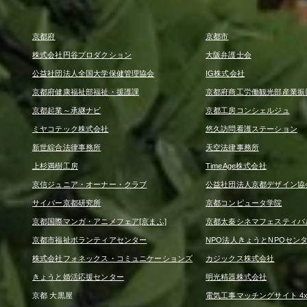
京都府
京都市
株式会社円谷プロダクション
大阪弁護士会
公益社団法人全国大学保健管理協会
IG株式会社
京都府健康福祉部福祉・援護課
京都府商工労働観光部産業振
京都起業～承継ナビ
京都工房コンシェルジュ
ミヤコテック株式会社
悠久訪問看護ステーション
新世綜合法律事務所
天空法律事務所
上杉満樹工房
TimeAge株式会社
京信ジュニア・オーナー・クラブ
公益社団法人京都デザイン協
サイバー京都研究所
京都コンピュータ学院
京都国際マンガ・アニメフェア[京まふ]
京都太秦シネマフェスティバ
京都市福祉ボランティアセンター
NPO法人きょうとNPOセン
株式会社フォネックス・コミュニケーションズ
カジックス株式会社
きょうと婚活応援センター
明光精器株式会社
京都 大黒屋
電気工事マッチングサイト 4x4