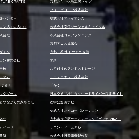
UTURE CRAFTS
京都ぶらり体験工房マップ
フォーグローブ株式会社
発センター
株式会社アライアンス
Santa Street
株式会社京信ソーシャルキャピタル
式会社
株式会社コムプランニング
京都テニス協議会
ザイン
京都・着付け やまさき組
ョン株式会社
常楽
学校
お片付けのアンドストレージ
・マム
テラスエナジー株式会社
うづまさ
千かく
ングゾーン
日本交通（株）タクシードライバー採用サイト
とつながりの家ちとせ
産学公連携ナビ
株式会社たきコーポレーション
式会社
京都市伏見区のエステサロン「ヴィカ VIKA」
ムページ
サロン・ド・ときね
務所
株式会社日産電機製作所