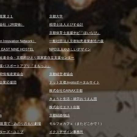
産業２１
京都大学
会社（JR貨物）
税理士法人えびす会計
京都保育士支援ナビ「ほいなび」
 Innovation Network）
一般社団法人京都知恵産業創造の森
R EAST NINE HOSTEL
NPO法人やさしいデザイン
祉連合会・京都府ひとり親家庭自立支援センター
援パスポートアプリ「まもっぷ」
府情報産業協会
京都経営者協会
企業応援団
ドット京都.kyotoポータルサイト
株式会社GAINAX京都
きょうと生活・就労おうえん団
株式会社エスト出版
n
京都結婚物語
は親育て・みのりのもり劇場
モルフォカフェ（またどこかで！）
ターズ・ユニブ
イクスデザイン事務所