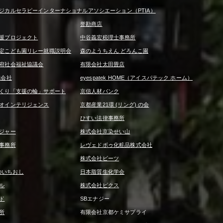
ジカルセラピーインターナショナルアソシエーション（PTIA）
誉勘商店
援プロジェクト
中谷義宏税理士事務所
定こども園リレー就職説明会
森のようちえん どろんこ園
府社会福祉協議会
有限会社太田畳店
式会社
eyespatek HOME（アイスパテック ホーム）
くり「支援の輪」サポート
京信人材バンク
オインテリジェンス
京都産業21環 (リング) の会
ひすい法律事務所
ジャー
株式会社京染せい山
事務所
レヴェドボゥ化粧品株式会社
株式会社ビーツ
京信のいちおし
日本脂質生化学会
ル
株式会社ピクス
ド
SBエナジー
所
有限会社京都ケミサプライ