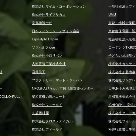
株式会社マイム・コーポレーション
一般社団法人フィ
株式会社ライフサカス
UMU
京都商談ナビ
京都・地域企業応
日本フィンランドデザイン協会
京都府保育園・認
ー
EqualityActJapan
社会福祉法人京都
ソラハルBridge
コーデンシTK株
株式会社小西リボン
子どもの居場所づ
古河電気工業株式会社
株式会社カルディ
社
岩井染工
株式会社加藤商事
ファクトリー・マート・ジャパン
株式会社サンプレ
ー
NPO法人ひらかた市民活動支援センター
田中あゆみ税理士
LLO-FULL」
星和電機の親水コート
星和電機株式会社
株式会社フィールド
ICHIOSHI - 
丸益西村屋
株式会社グローカ
株式会社クロスメディカル
株式会社フィール
株式会社フィールド
松井行政書士事務