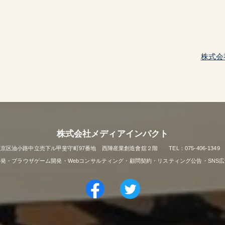
株式会
株式会社メディアインパクト
市上京区油小路中立売下ル甲斐守町97番地 西陣産業創造會舘２階 TEL：075-406-1349 FAX
リ開発・ブラウザゲーム開発・Webコンサルティング・顧問契約・リスティング公告・SNS