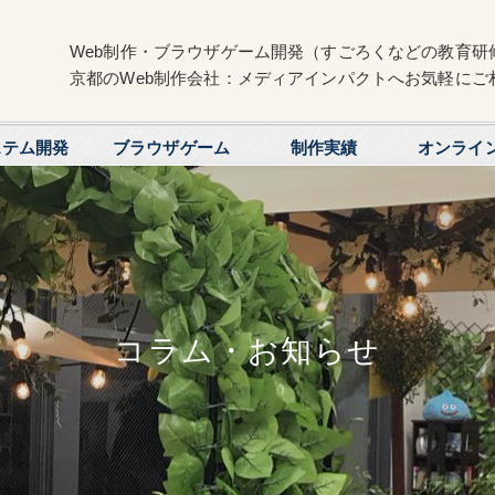
Web制作・ブラウザゲーム開発（すごろくなどの教育研
京都のWeb制作会社：メディアインパクトへお気軽にご
ステム開発
ブラウザゲーム
制作実績
オンライ
コラム・お知らせ