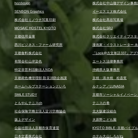
hozdesign
株式会社中山徹デザイン事務
SENBON Graphics
イーエスエヌ株式会社
株式会社ミノウチ写真印刷
株式会社髙谷写真場
MOSAIC HOSTEL KYOTO
株式会社SRJ
京都信用金庫
株式会社クリエイティブスタ
西川ビジネス・ファーム研究所
漫画家・イラストレーター 永
京都食料株式会社
「Look@古文単語337」アプ
有限会社山岸染色
エートス法律事務所
特定非営利活動法人NDA
沖縄県大阪事務所
京都府危機管理部 防災消防企画課
京焼・清水焼 松斎窯
ホームヘルプステーションといろ
ルナシア／LUNASIA
SMiLE STUDY
京都市ソーシャルイノベーシ
ともやんテニスch
テニスの拳
社会保険労務士法人淀川労務協会
北大阪建設組合
坂上デザイン
大原野こども園
公益社団法人京都市保育連盟
KYOTO BIBLE -京都バイブル
日本交通株式会社
ホテル大山しろがね