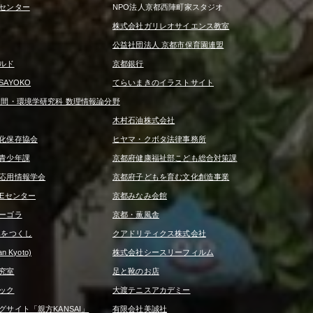
センター
NPO法人京都西陣町家スタジオ
株式会社ガリレオサイエンス教室
公益社団法人 京都市保育園連盟
ルド
京都銀行
AYOKO
てらいまきのイラストサイト
人間・環境学研究科 数理情報論分野
木村石油株式会社
化保存協会
ヒヤマ・クボタ法律事務所
青少年課
京都府健康福祉部こども総合対策課
応用情報学会
京都府子どもを育む文化創造事業
REセンター
京都みなみ会館
ーゴラ
京都・薫風舎
みをつくし
クアドリティクス株式会社
 Kyoto)
株式会社シースリーフィルム
究室
足と靴のお店
ック
大渡テニスアカデミー
サイト「親方KANSAI」
有限会社美誠社