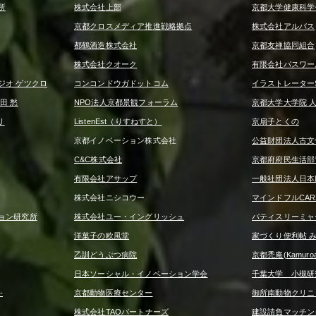
所
株式会社上部
京都大学健康科学
京都クロスメディア推進戦略拠点
株式会社アルバス
都鶴酒造株式会社
京都友禅協同組合
株式会社クオーク
有限会社パスワー
ジオ ゲツクロ
コンコンドウガドットコム
イラストレーターS
田 愁
NPO法人京都景観フォーラム
京都大学大学院 
リ
ListenEst（りすねすと）
京扇子とくの
京都イノベーション株式会社
公益財団法人古文
C&C株式会社
京都府府民生活部
有限会社アサップ
一般社団法人日本
株式会社ニシコウー
マインドフルCA
ョン研究所
株式会社ユー・イングリッシュ
パティスリーミャ
洋菓子の欧風堂
家づくり便利帖 
乙訓どうぶつ病院
京都禿庵(Kamuroan
日本ソーシャル・イノベーション学会
千葉大学 小槻研
-
京都動物医療センター
御所南動物クリニ
株式会社TAOパートナーズ
建設請負マッチング