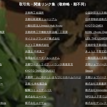
取引先・関連リンク集（敬称略・順不同）
京都商工会議所
公益財団法人京都
京都伝統産業ミュージアム
日本貨物鉄道株式
一般社団法人Impact Hub Kyoto
KYOTO CMEX
興課
京都府商工労働観光部染織・工芸課
KOIN（Kyoto Open
サイクルグランボア株式会社
LE9: THE LOWE
カブト工業株式会社
京都府母子寡婦福
弁護士 中村真二
きょうと子育て応
有限会社イーダブルシステム
一般社団法人京都
会
京都ワーク・ライフ・バランス推進宣言
京都ジョブパーク
KYOTO TANOJI QUEST
Steam
ル
京都府 人にやさしいまちづくりホームページ
京都ジョブパーク
ター
京都 七本松落語会
株式会社京都書房
醍醐コミュニティバス
株式会社Innovotio
株式会社エーゲル
NPO法人子育て
box
株式会社エクザム
株式会社ディレク