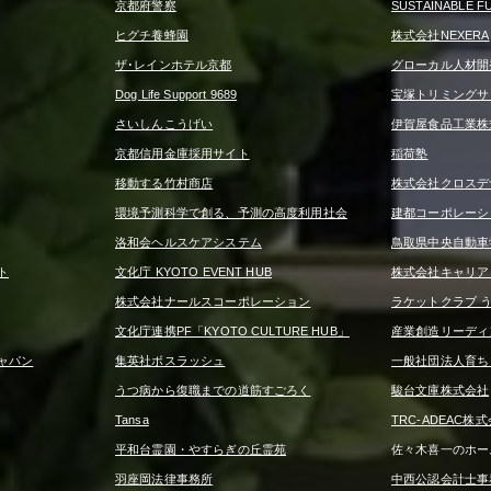
京都府警察
SUSTAINABLE F
ヒグチ養蜂園
株式会社NEXERA
ザ･レインホテル京都
グローカル人材開
Dog Life Support 9689
宝塚トリミングサロン 
さいしんこうげい
伊賀屋食品工業株
京都信用金庫採用サイト
稲荷塾
移動する竹村商店
株式会社クロスデ
環境予測科学で創る、予測の高度利用社会
建都コーポレーシ
洛和会ヘルスケアシステム
鳥取県中央自動車
ト
文化庁 KYOTO EVENT HUB
株式会社キャリア
株式会社ナールスコーポレーション
ラケットクラブ 
文化庁連携PF「KYOTO CULTURE HUB」
産業創造リーディ
ャパン
集英社ボスラッシュ
一般社団法人育ち
うつ病から復職までの道筋すごろく
駿台文庫株式会社
Tansa
TRC-ADEAC株
平和台霊園・やすらぎの丘霊苑
佐々木喜一のホー
羽座岡法律事務所
中西公認会計士事