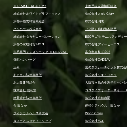
TERRASUS ACADEMY
京都手描友禅協同組合
株式会社ホワイトグラフィックス
株式会社one's Glory
京都手描友禅協同組合
株式会社岡忠
パルハウス株式会社
（公財）信頼資本財団
株式会社タカヤコーポレーション
BSCラゴモ テニスアカデミ
京都の家紋雑貨 MON
株式会社ディーピーエス
脱毛専門メンズルナシア（LUNASIA）
富永商事株式会社
寺町ハンバーグ
株式会社CADEAU
魚菊
愛のタクシーチケット株式会
あじさい法律事務所
株式会社リキュリキュ
北大阪建設組合
大阪市立総合生涯学習センタ
株式会社 便利堂
コロタイプオーダーサイト「CO
増井総合法律事務所
株式会社自然農園
舎 田なか
産後ケアハウス 田なか
フィジカルヘルス研究会
World in You
きゅーとスタディトリップ
株式会社ECC