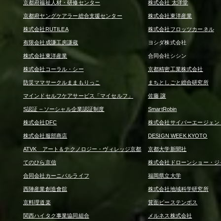
京都府福祉人材・研修センター
株式会社 太洋堂
京都府ヤングケアラー総合支援センター
株式会社東洋産業
株式会社RUTILEA
株式会社フロッツカーネル
有限会社成謙工房謙蔵
ヨシダ株式会社
株式会社東洋産業
合同会社シシン
株式会社コーラル・シー
京都精密工業株式会社
防災ママサークルままもりっこ
まちとしごと総合研究所
マインドセルフケアサービス「マイセルフ」
佐藤 譲
S認証 – ソーシャル企業認証制度
SmartRobin
株式会社DFC
株式会社サイバーエージェン
株式会社服部商店
DESIGN WEEK KYOTO
ATVK アート＆テクノロジー・ヴィレッジ京都
京都大学新聞社
てのひら京信
株式会社ドローンショー・ジ
合同会社カーニバルライフ
福岡県立大学
西陣産業創造會舘
株式会社地域科学研究所
京料理道楽
箕面ピーステンボス
関西ハイタク事業協同組合
メルネス株式会社