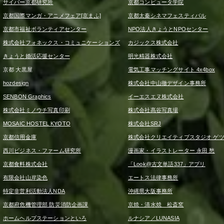
サイバー京都研究所
京都コンピュータ学院
京都国際マンガ・アニメフェア[京まふ]
京都太秦シネマフェスティバル
京都市福祉ボランティアセンター
NPO法人きょうとNPOセンター
株式会社フォネックス・コミュニケーションズ
カジックス株式会社
きょうと婚活応援センター
明光精器株式会社
京都 大黒屋
電気工事マッチングサイト 4x4box
hozdesign
株式会社中山徹デザイン事務所
SENBON Graphics
イーエスエヌ株式会社
株式会社ミノウチ写真印刷
株式会社髙谷写真場
MOSAIC HOSTEL KYOTO
株式会社SRJ
京都信用金庫
株式会社クリエイティブスタジオ ゲ
西川ビジネス・ファーム研究所
漫画家・イラストレーター 永田 愁
京都食料株式会社
「Look@古文単語337」アプリ
有限会社山岸染色
エートス法律事務所
特定非営利活動法人NDA
沖縄県大阪事務所
京都府危機管理部 防災消防企画課
京焼・清水焼 松斎窯
ホームヘルプステーションといろ
ルナシア／LUNASIA