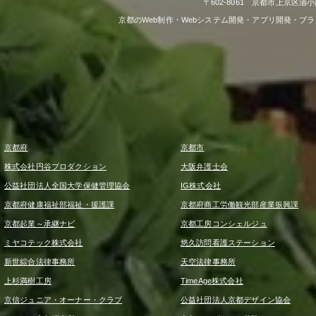
〒602-8061 京都市上京区油小
京都のWeb制作・Webシステム開発・アプリ開発・ブ
京都府
京都市
株式会社円谷プロダクション
大阪弁護士会
公益社団法人全国大学保健管理協会
IG株式会社
京都府健康福祉部福祉・援護課
京都府商工労働観光部産業振興課
京都起業～承継ナビ
京都工房コンシェルジュ
ミヤコテック株式会社
悠久訪問看護ステーション
新世綜合法律事務所
天空法律事務所
上杉満樹工房
TimeAge株式会社
京信ジュニア・オーナー・クラブ
公益社団法人京都デザイン協会