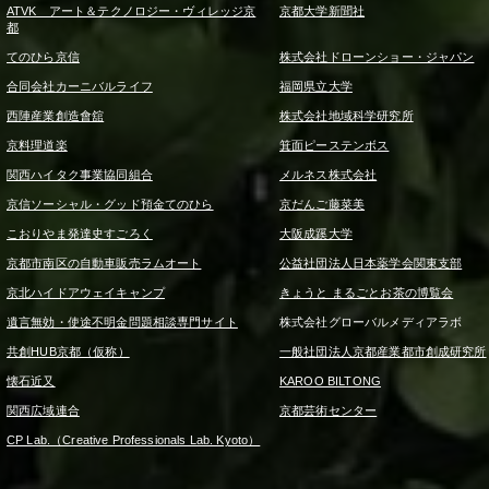
ATVK アート＆テクノロジー・ヴィレッジ京
京都大学新聞社
都
てのひら京信
株式会社ドローンショー・ジャパン
合同会社カーニバルライフ
福岡県立大学
西陣産業創造會舘
株式会社地域科学研究所
京料理道楽
箕面ピーステンボス
関西ハイタク事業協同組合
メルネス株式会社
京信ソーシャル・グッド預金てのひら
京だんご藤菜美
こおりやま発達史すごろく
大阪成蹊大学
京都市南区の自動車販売ラムオート
公益社団法人日本薬学会関東支部
京北ハイドアウェイキャンプ
きょうと まるごとお茶の博覧会
遺言無効・使途不明金問題相談専門サイト
株式会社グローバルメディアラボ
共創HUB京都（仮称）
一般社団法人京都産業都市創成研究所
懐石近又
KAROO BILTONG
関西広域連合
京都芸術センター
CP Lab.（Creative Professionals Lab. Kyoto）