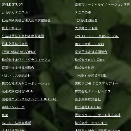
SMiLE STUDY
京都市ソーシャルイノベーション研究
ともやんテニスch
テニスの拳
社会保険労務士法人淀川労務協会
北大阪建設組合
坂上デザイン
大原野こども園
公益社団法人京都市保育連盟
KYOTO BIBLE -京都バイブル-
日本交通株式会社
ホテル大山しろがね
TERRASUS ACADEMY
京都手描友禅協同組合
株式会社ホワイトグラフィックス
株式会社one's Glory
京都手描友禅協同組合
株式会社岡忠
パルハウス株式会社
（公財）信頼資本財団
株式会社タカヤコーポレーション
BSCラゴモ テニスアカデミー
京都の家紋雑貨 MON
株式会社ディーピーエス
脱毛専門メンズルナシア（LUNASIA）
富永商事株式会社
寺町ハンバーグ
株式会社CADEAU
魚菊
愛のタクシーチケット株式会社
あじさい法律事務所
株式会社リキュリキュ
北大阪建設組合
大阪市立総合生涯学習センター