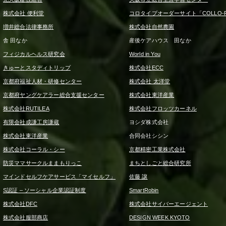
株式会社 便利堂
コロタイプオーダーサイト「COLLO-F
増井総合法律事務所
株式会社自然農園
舎 田なか
産後ケアハウス 田なか
フィジカルヘルス研究会
World in You
きゅーとスタディトリップ
株式会社ECC
京都府福祉人材・研修センター
株式会社 太洋堂
京都府ヤングケアラー総合支援センター
株式会社東洋産業
株式会社RUTILEA
株式会社フロッツカーネル
有限会社成謙工房謙蔵
ヨシダ株式会社
株式会社東洋産業
合同会社シシン
株式会社コーラル・シー
京都精密工業株式会社
防災ママサークルままもりっこ
まちとしごと総合研究所
マインドセルフケアサービス「マイセルフ」
佐藤 譲
S認証 – ソーシャル企業認証制度
SmartRobin
株式会社DFC
株式会社サイバーエージェント
株式会社服部商店
DESIGN WEEK KYOTO