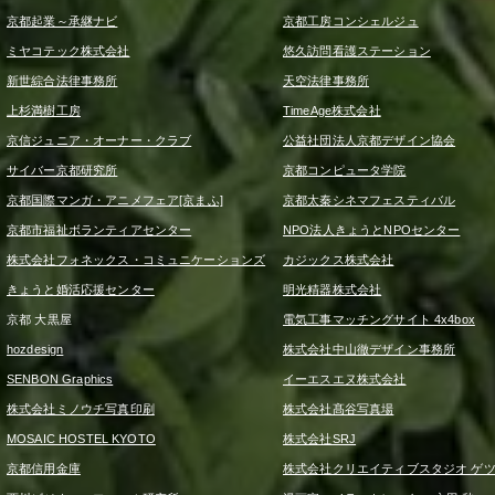
京都起業～承継ナビ
京都工房コンシェルジュ
ミヤコテック株式会社
悠久訪問看護ステーション
新世綜合法律事務所
天空法律事務所
上杉満樹工房
TimeAge株式会社
京信ジュニア・オーナー・クラブ
公益社団法人京都デザイン協会
サイバー京都研究所
京都コンピュータ学院
京都国際マンガ・アニメフェア[京まふ]
京都太秦シネマフェスティバル
京都市福祉ボランティアセンター
NPO法人きょうとNPOセンター
株式会社フォネックス・コミュニケーションズ
カジックス株式会社
きょうと婚活応援センター
明光精器株式会社
京都 大黒屋
電気工事マッチングサイト 4x4box
hozdesign
株式会社中山徹デザイン事務所
SENBON Graphics
イーエスエヌ株式会社
株式会社ミノウチ写真印刷
株式会社髙谷写真場
MOSAIC HOSTEL KYOTO
株式会社SRJ
京都信用金庫
株式会社クリエイティブスタジオ ゲ