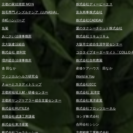
京都の家紋雑貨 MON
株式会社ディーピーエス
脱毛専門メンズルナシア（LUNASIA）
富永商事株式会社
寺町ハンバーグ
株式会社CADEAU
魚菊
愛のタクシーチケット株式会社
あじさい法律事務所
株式会社リキュリキュ
北大阪建設組合
大阪市立総合生涯学習センター
株式会社 便利堂
コロタイプオーダーサイト「COLLO-F
増井総合法律事務所
株式会社自然農園
舎 田なか
産後ケアハウス 田なか
フィジカルヘルス研究会
World in You
きゅーとスタディトリップ
株式会社ECC
京都府福祉人材・研修センター
株式会社 太洋堂
京都府ヤングケアラー総合支援センター
株式会社東洋産業
株式会社RUTILEA
株式会社フロッツカーネル
有限会社成謙工房謙蔵
ヨシダ株式会社
株式会社東洋産業
合同会社シシン
株式会社コーラル・シー
京都精密工業株式会社