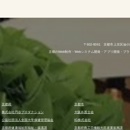
〒602-8061 京都市上京区油小
京都のWeb制作・Webシステム開発・アプリ開発・ブ
京都府
京都市
株式会社円谷プロダクション
大阪弁護士会
公益社団法人全国大学保健管理協会
IG株式会社
京都府健康福祉部福祉・援護課
京都府商工労働観光部産業振興課