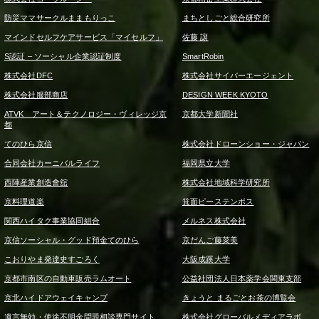
防災ママサークルままもりっこ
まちとしごと総合研究所
マインドセルフケアサービス「マイセルフ」
佐藤 譲
S認証 – ソーシャル企業認証制度
SmartRobin
株式会社DFC
株式会社サイバーエージェント
株式会社服部商店
DESIGN WEEK KYOTO
ATVK アート＆テクノロジー・ヴィレッジ京
京都大学新聞社
都
てのひら京信
株式会社ドローンショー・ジャパン
合同会社カーニバルライフ
福岡県立大学
西陣産業創造會舘
株式会社地域科学研究所
京料理道楽
箕面ピーステンボス
関西ハイタク事業協同組合
メルネス株式会社
京信ソーシャル・グッド預金てのひら
京だんご藤菜美
こおりやま発達史すごろく
大阪成蹊大学
京都市南区の自動車販売ラムオート
公益社団法人日本薬学会関東支部
京北ハイドアウェイキャンプ
きょうと まるごとお茶の博覧会
遺言無効・使途不明金問題相談専門サイト
株式会社グローバルメディアラボ