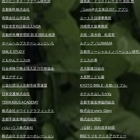
西川ビジネス・ファーム研究所
漫画家・イラストレーター 永田 愁
京都食料株式会社
「Look@古文単語337」アプリ
有限会社山岸染色
エートス法律事務所
特定非営利活動法人NDA
沖縄県大阪事務所
京都府危機管理部 防災消防企画課
京焼・清水焼 松斎窯
ホームヘルプステーションといろ
ルナシア／LUNASIA
SMiLE STUDY
京都市ソーシャルイノベーション研究
ともやんテニスch
テニスの拳
社会保険労務士法人淀川労務協会
北大阪建設組合
坂上デザイン
大原野こども園
公益社団法人京都市保育連盟
KYOTO BIBLE -京都バイブル-
日本交通株式会社
ホテル大山しろがね
TERRASUS ACADEMY
京都手描友禅協同組合
株式会社ホワイトグラフィックス
株式会社one's Glory
京都手描友禅協同組合
株式会社岡忠
パルハウス株式会社
（公財）信頼資本財団
株式会社タカヤコーポレーション
BSCラゴモ テニスアカデミー