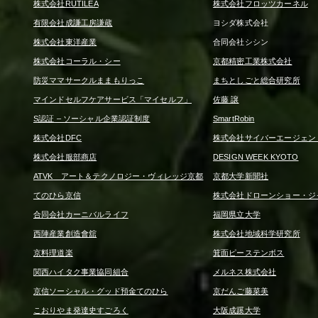
株式会社RUTILEA
株式会社フロッツカーネル
有限会社成謙工房謙蔵
ヨシダ株式会社
株式会社東洋産業
合同会社シシン
株式会社コーラル・シー
京都精密工業株式会社
防災ママサークルままもりっこ
まちとしごと総合研究所
マインドセルフケアサービス「マイセルフ」
佐藤 譲
S認証 – ソーシャル企業認証制度
SmartRobin
株式会社DFC
株式会社サイバーエージェン
株式会社服部商店
DESIGN WEEK KYOTO
ATVK アート＆テクノロジー・ヴィレッジ京都
京都大学新聞社
てのひら京信
株式会社ドローンショー・ジ
合同会社カーニバルライフ
福岡県立大学
西陣産業創造會舘
株式会社地域科学研究所
京料理道楽
箕面ピーステンボス
関西ハイタク事業協同組合
メルネス株式会社
京信ソーシャル・グッド預金てのひら
京だんご藤菜美
こおりやま発達史すごろく
大阪成蹊大学