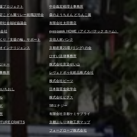
援プロジェクト
中谷義宏税理士事務所
定こども園リレー就職説明会
森のようちえん どろんこ園
府社会福祉協議会
有限会社太田畳店
式会社
eyespatek HOME（アイスパテック ホーム）
くり「支援の輪」サポート
京信人材バンク
オインテリジェンス
京都産業21環 (リング) の会
ひすい法律事務所
ジャー
株式会社京染せい山
事務所
レヴェドボゥ化粧品株式会社
株式会社ビーツ
京信のいちおし
日本脂質生化学会
ル
株式会社ピクス
ド
SBエナジー
所
有限会社京都ケミサプライ
UTURE CRAFTS
京都ぶらり体験工房マップ
フォーグローブ株式会社