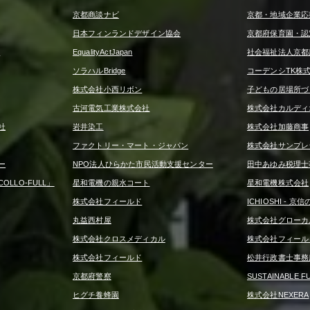
京都商談ナビ
京都・地域企業応
日本フィンランドデザイン協会
京都府保育園・認
ー
EqualityActJapan
社会福祉法人京都
ソラハルBridge
コーデンシTK株
株式会社小西リボン
子どもの居場所づ
古河電気工業株式会社
株式会社カルディ
社
岩井染工
株式会社加藤商事
ファクトリー・マート・ジャパン
株式会社サンプレ
ー
NPO法人ひらかた市民活動支援センター
田中あゆみ税理士
LLO-FULL」
星和電機の親水コート
星和電機株式会社
株式会社フィールド
ICHIOSHI - 
丸益西村屋
株式会社グローカ
株式会社クロスメディカル
株式会社フィール
株式会社フィールド
松井行政書士事務
京都府警察
SUSTAINABLE F
ヒグチ養蜂園
株式会社NEXERA