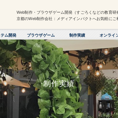
Web制作・ブラウザゲーム開発（すごろくなどの教育研
京都のWeb制作会社：メディアインパクトへお気軽にご
ステム開発
ブラウザゲーム
制作実績
オンライ
制作実績