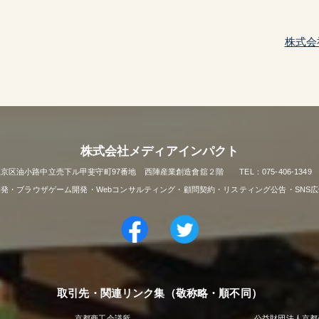
株式会
株式会社メディアインパクト
市上京区油小路中立売下ル甲斐守町97番地 西陣産業創造會舘２階 TEL：075-406-1349 FAX
リ開発・ブラウザゲーム開発・Webコンサルティング・顧問契約・リスティング公告・SNS
取引先・関連リンク集（敬称略・順不同）
京都商工会議所
公益財団法人京都