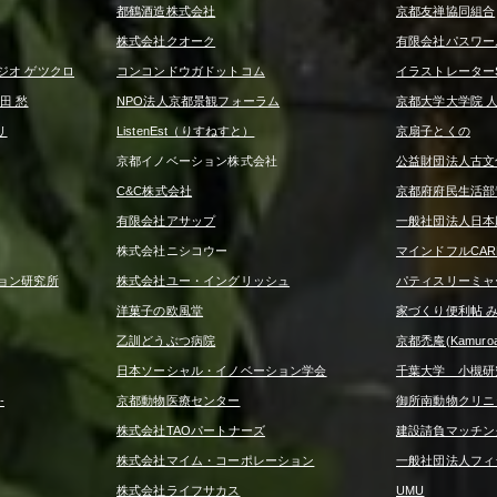
都鶴酒造株式会社
京都友禅協同組合
株式会社クオーク
有限会社パスワー
ジオ ゲツクロ
コンコンドウガドットコム
イラストレーターS
田 愁
NPO法人京都景観フォーラム
京都大学大学院 
リ
ListenEst（りすねすと）
京扇子とくの
京都イノベーション株式会社
公益財団法人古文
C&C株式会社
京都府府民生活部
有限会社アサップ
一般社団法人日本
株式会社ニシコウー
マインドフルCA
ョン研究所
株式会社ユー・イングリッシュ
パティスリーミャ
洋菓子の欧風堂
家づくり便利帖 
乙訓どうぶつ病院
京都禿庵(Kamuroan
日本ソーシャル・イノベーション学会
千葉大学 小槻研
-
京都動物医療センター
御所南動物クリニ
株式会社TAOパートナーズ
建設請負マッチング
株式会社マイム・コーポレーション
一般社団法人フィ
株式会社ライフサカス
UMU