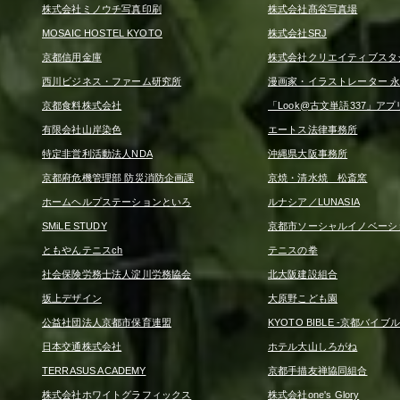
株式会社ミノウチ写真印刷
株式会社髙谷写真場
MOSAIC HOSTEL KYOTO
株式会社SRJ
京都信用金庫
株式会社クリエイティブスタ
西川ビジネス・ファーム研究所
漫画家・イラストレーター 永
京都食料株式会社
「Look@古文単語337」アプ
有限会社山岸染色
エートス法律事務所
特定非営利活動法人NDA
沖縄県大阪事務所
京都府危機管理部 防災消防企画課
京焼・清水焼 松斎窯
ホームヘルプステーションといろ
ルナシア／LUNASIA
SMiLE STUDY
京都市ソーシャルイノベーシ
ともやんテニスch
テニスの拳
社会保険労務士法人淀川労務協会
北大阪建設組合
坂上デザイン
大原野こども園
公益社団法人京都市保育連盟
KYOTO BIBLE -京都バイブル
日本交通株式会社
ホテル大山しろがね
TERRASUS ACADEMY
京都手描友禅協同組合
株式会社ホワイトグラフィックス
株式会社one's Glory