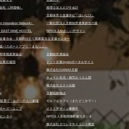
会社（JR貨物）
税理士法人えびす会計
京都保育士支援ナビ「ほいなび」
 Innovation Network）
一般社団法人京都知恵産業創造の森
R EAST NINE HOSTEL
NPO法人やさしいデザイン
祉連合会・京都府ひとり親家庭自立支援センター
援パスポートアプリ「まもっぷ」
府情報産業協会
京都経営者協会
企業応援団
ドット京都.kyotoポータルサイト
株式会社GAINAX京都
きょうと生活・就労おうえん団
株式会社エスト出版
n
京都結婚物語
は親育て・みのりのもり劇場
モルフォカフェ（またどこかで！）
ターズ・ユニブ
イクスデザイン事務所
センター
NPO法人京都西陣町家スタジオ
株式会社ガリレオサイエンス教室