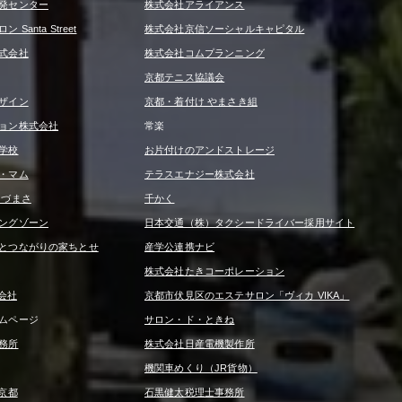
発センター
株式会社アライアンス
Santa Street
株式会社京信ソーシャルキャピタル
式会社
株式会社コムプランニング
京都テニス協議会
ザイン
京都・着付け やまさき組
ョン株式会社
常楽
学校
お片付けのアンドストレージ
・マム
テラスエナジー株式会社
うづまさ
千かく
ングゾーン
日本交通（株）タクシードライバー採用サイト
とつながりの家ちとせ
産学公連携ナビ
株式会社たきコーポレーション
式会社
京都市伏見区のエステサロン「ヴィカ VIKA」
ムページ
サロン・ド・ときね
務所
株式会社日産電機製作所
機関車めくり（JR貨物）
京都
石黒健太税理士事務所