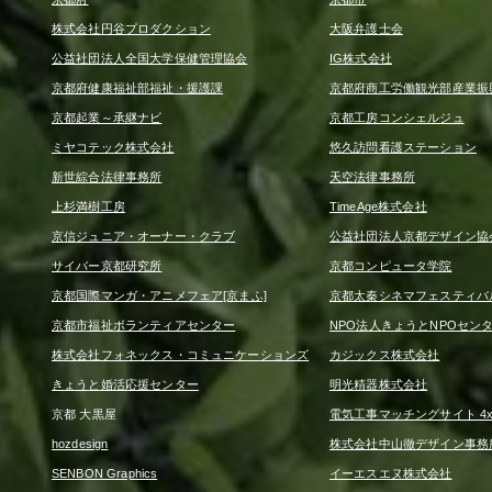
株式会社円谷プロダクション
大阪弁護士会
公益社団法人全国大学保健管理協会
IG株式会社
京都府健康福祉部福祉・援護課
京都府商工労働観光部産業振
京都起業～承継ナビ
京都工房コンシェルジュ
ミヤコテック株式会社
悠久訪問看護ステーション
新世綜合法律事務所
天空法律事務所
上杉満樹工房
TimeAge株式会社
京信ジュニア・オーナー・クラブ
公益社団法人京都デザイン協
サイバー京都研究所
京都コンピュータ学院
京都国際マンガ・アニメフェア[京まふ]
京都太秦シネマフェスティバ
京都市福祉ボランティアセンター
NPO法人きょうとNPOセン
株式会社フォネックス・コミュニケーションズ
カジックス株式会社
きょうと婚活応援センター
明光精器株式会社
京都 大黒屋
電気工事マッチングサイト 4x4
hozdesign
株式会社中山徹デザイン事務
SENBON Graphics
イーエスエヌ株式会社