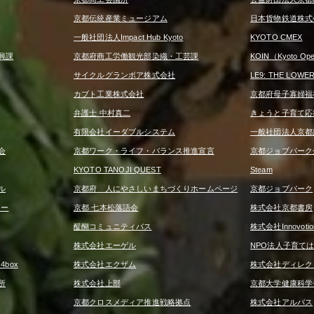
京都伝統産業ミュージアム
日本貨物鉄道株式
一般社団法人Impact Hub Kyoto
KYOTO CMEX
興課
京都府商工労働観光部染織・工芸課
KOIN（Kyoto Open
サイクルグランボア株式会社
LE9: THE LOWE
カブト工業株式会社
京都府母子寡婦福
弁護士 中村真二
きょうと子育て応
有限会社イーダブルシステム
一般社団法人京都
会
京都ワーク・ライフ・バランス推進宣言
京都ジョブパーク
KYOTO TANOJI QUEST
Steam
ル
京都府 人にやさしいまちづくりホームページ
京都ジョブパーク
ター
京都 七本松落語会
株式会社京都書房
醍醐コミュニティバス
株式会社Innovotio
株式会社エーゲル
NPO法人子育て
box
株式会社エクザム
株式会社ディレク
所
株式会社上部
京都大学健康科学
京都クロスメディア推進戦略拠点
株式会社アルバス