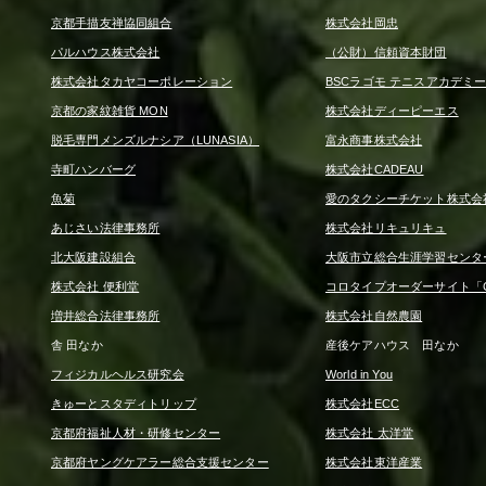
京都手描友禅協同組合
株式会社岡忠
パルハウス株式会社
（公財）信頼資本財団
株式会社タカヤコーポレーション
BSCラゴモ テニスアカデミ
京都の家紋雑貨 MON
株式会社ディーピーエス
脱毛専門メンズルナシア（LUNASIA）
富永商事株式会社
寺町ハンバーグ
株式会社CADEAU
魚菊
愛のタクシーチケット株式会
あじさい法律事務所
株式会社リキュリキュ
北大阪建設組合
大阪市立総合生涯学習センタ
株式会社 便利堂
コロタイプオーダーサイト「CO
増井総合法律事務所
株式会社自然農園
舎 田なか
産後ケアハウス 田なか
フィジカルヘルス研究会
World in You
きゅーとスタディトリップ
株式会社ECC
京都府福祉人材・研修センター
株式会社 太洋堂
京都府ヤングケアラー総合支援センター
株式会社東洋産業