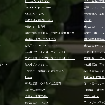
ザ･レインホテル京都
グローカル人材開
Dog Life Support 9689
宝塚トリミングサロン 
さいしんこうげい
伊賀屋食品工業株
京都信用金庫採用サイト
稲荷塾
移動する竹村商店
株式会社クロスデ
環境予測科学で創る、予測の高度利用社会
建都コーポレーシ
洛和会ヘルスケアシステム
鳥取県中央自動車
ト
文化庁 KYOTO EVENT HUB
株式会社キャリア
株式会社ナールスコーポレーション
ラケットクラブ 
文化庁連携PF「KYOTO CULTURE HUB」
産業創造リーディ
ャパン
集英社ボスラッシュ
一般社団法人育ち
うつ病から復職までの道筋すごろく
駿台文庫株式会社
Tansa
TRC-ADEAC株
平和台霊園・やすらぎの丘霊苑
佐々木喜一のホー
羽座岡法律事務所
中西公認会計士事
瀬川レース株式会社
悉皆いちひら
株式会社ノウション
ITコンソーシアム